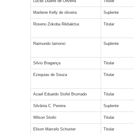
Lucas Duarte de Oliveira
Titular
Marilene Kelly de oliveira
Suplente
Roseno Zokoba Rikbaktsa
Titular
Raimundo Iamonxi
Suplente
Silvio Bragança
Titular
Ezequias de Souza
Titular
Azael Eduardo Stofel Brumado
Titular
Silvânia C. Pereira
Suplente
Wilson Storki
Titular
Elison Marcelo Schuster
Titular