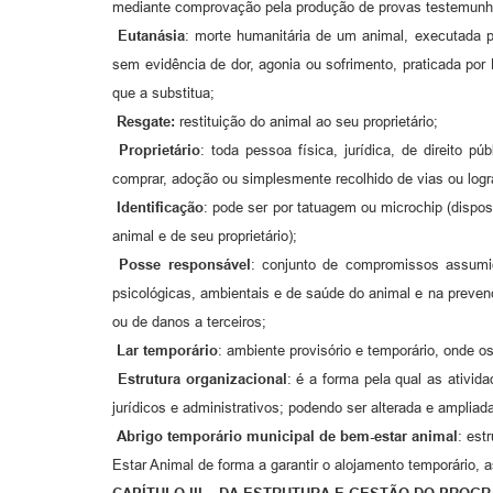
mediante comprovação pela produção de provas testemunhai
Eutanásia
: morte humanitária de um animal, executada p
sem evidência de dor, agonia ou sofrimento, praticada por
que a substitua;
Resgate:
restituição do animal ao seu proprietário;
Proprietário
: toda pessoa física, jurídica, de direito p
comprar, adoção ou simplesmente recolhido de vias ou logr
Identificação
: pode ser por tatuagem ou microchip (dispos
animal e de seu proprietário);
Posse responsável
: conjunto de compromissos assumido
psicológicas, ambientais e de saúde do animal e na preve
ou de danos a terceiros;
Lar temporário
: ambiente provisório e temporário, onde 
Estrutura organizacional
: é a forma pela qual as ativid
jurídicos e administrativos; podendo ser alterada e ampli
Abrigo temporário municipal de bem-estar animal
: est
Estar Animal de forma a garantir o alojamento temporário, 