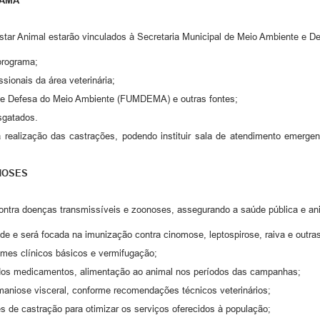
RAMA
Estar Animal estarão vinculados à Secretaria Municipal de Meio Ambiente e 
programa;
sionais da área veterinária;
 de Defesa do Meio Ambiente (FUMDEMA) e outras fontes;
sgatados.
a realização das castrações, podendo instituir sala de atendimento emerg
NOSES
ontra doenças transmissíveis e zoonoses, assegurando a saúde pública e an
ade e será focada na imunização contra cinomose, leptospirose, raiva e outra
es clínicos básicos e vermifugação;
m dos medicamentos, alimentação ao animal nos períodos das campanhas;
hmaniose visceral, conforme recomendações técnicos veterinários;
s de castração para otimizar os serviços oferecidos à população;