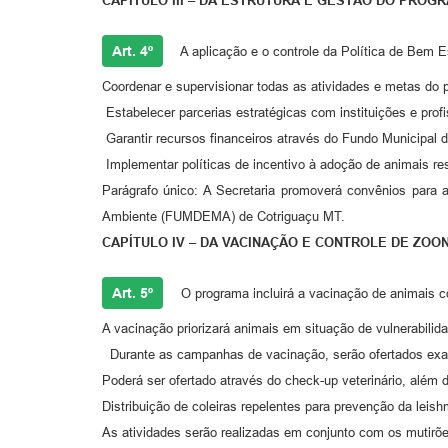
CAPÍTULO III – DA ESTRUTURA E GESTÃO DO PROG
Art. 4º
A aplicação e o controle da Política de Bem 
Coordenar e supervisionar todas as atividades e metas do 
Estabelecer parcerias estratégicas com instituições e profis
Garantir recursos financeiros através do Fundo Municipal
Implementar políticas de incentivo à adoção de animais re
Parágrafo único: A Secretaria promoverá convênios para 
Ambiente (FUMDEMA) de Cotriguaçu MT.
CAPÍTULO IV – DA VACINAÇÃO E CONTROLE DE ZOO
Art. 5º
O programa incluirá a vacinação de animais c
A vacinação priorizará animais em situação de vulnerabilid
Durante as campanhas de vacinação, serão ofertados exam
Poderá ser ofertado através do check-up veterinário, alé
Distribuição de coleiras repelentes para prevenção da leis
As atividades serão realizadas em conjunto com os mutirõe