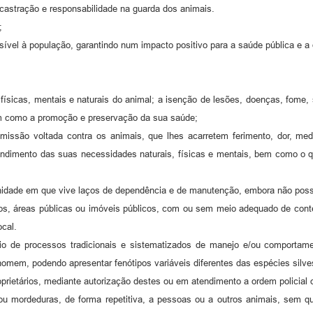
castração e responsabilidade na guarda dos animais.
;
sível à população, garantindo num impacto positivo para a saúde pública e a
físicas, mentais e naturais do animal; a isenção de lesões, doenças, fome,
em como a promoção e preservação da sua saúde;
omissão voltada contra os animais, que lhes acarretem ferimento, dor, me
atendimento das suas necessidades naturais, físicas e mentais, bem como o q
idade em que vive laços de dependência e de manutenção, embora não possu
ros, áreas públicas ou imóveis públicos, com ou sem meio adequado de co
ocal.
io de processos tradicionais e sistematizados de manejo e/ou comportame
omem, podendo apresentar fenótipos variáveis diferentes das espécies silves
oprietários, mediante autorização destes ou em atendimento a ordem policial o
u mordeduras, de forma repetitiva, a pessoas ou a outros animais, sem qu