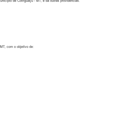
nicípio de Cotriguaçu - MT, e dá outras providências.
 MT, com o objetivo de: