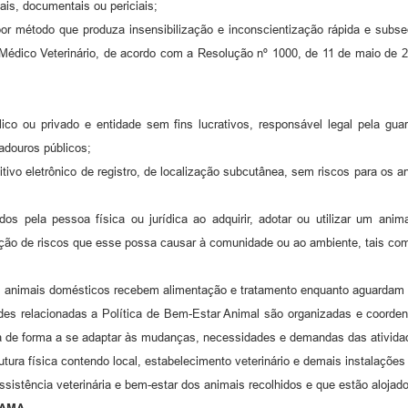
s, documentais ou periciais;
or método que produza insensibilização e inconscientização rápida e subseq
 Médico Veterinário, de acordo com a Resolução nº 1000, de 11 de maio de 2
úblico ou privado e entidade sem fins lucrativos, responsável legal pela gu
adouros públicos;
itivo eletrônico de registro, de localização subcutânea, sem riscos para os 
s pela pessoa física ou jurídica ao adquirir, adotar ou utilizar um anim
nção de riscos que esse possa causar à comunidade ou ao ambiente, tais co
os animais domésticos recebem alimentação e tratamento enquanto aguardam 
ades relacionadas a Política de Bem-Estar Animal são organizadas e coorden
ada de forma a se adaptar às mudanças, necessidades e demandas das ativida
rutura física contendo local, estabelecimento veterinário e demais instalaçõ
assistência veterinária e bem-estar dos animais recolhidos e que estão alojad