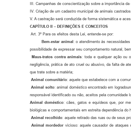
III. Campanhas de conscientização sobre a importância da 
IV. Criação de um cadastro municipal de animais castrados
V. A castração será conduzida de forma sistemática e aces
CAPÍTULO II – DEFINIÇÕES E CONCEITOS
Art. 3º Para os efeitos desta Lei, entende-se por:
Bem-estar animal
: o atendimento às necessidades 
possibilidade de expressar seu comportamento natural, b
Maus-tratos contra animais
: toda e qualquer ação ou 
negligência, prática de ato cruel ou abusivo, da falta de 
que trate sobre a matéria;
Animal comunitário
: aquele que estabelece com a comun
Animal solto
: animal doméstico encontrado em logradou
responsável identificado ou não, aceitos pela comunidade l
Animal doméstico
: cães, gatos e equídeos que, por me
biológicas e comportamentais em estreita dependência do h
Animal recolhido
: aquele retirado das ruas ou de seus pr
Animal mordedor
vicioso: aquele causador de ataques o