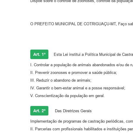
Dispõe sobre o controle de zoonoses, controle da populaçã
O PREFEITO MUNICIPAL DE COTRIGUAÇU-MT, Faço saber qu
Art. 1º
Esta Lei institui a Política Municipal de Cas
I. Controlar a população de animais abandonados e/ou de r
II. Prevenir zoonoses e promover a saúde pública;
III. Reduzir o abandono de animais;
IV. Garantir o bem-estar animal e a posse responsável;
V. Conscientização da população em geral.
Art. 2º
Das Diretrizes Gerais
Implementação de programas de castração periódicas, com 
II. Parcerias com profissionais habilitados e instituições 