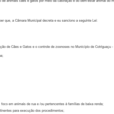
o de animais cães e gatos por meio da castração e do bem-estar animal do mu
e, a Câmara Municipal decreta e eu sanciono a seguinte Lei:
tração de Cães e Gatos e o controle de zoonoses no Município de Cotriguaçu -
ua;
foco em animais de rua e /ou pertencentes à famílias de baixa renda;
pertinentes para execução dos procedimentos;