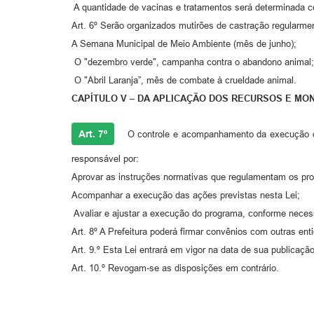
A quantidade de vacinas e tratamentos será determinada 
Art. 6º Serão organizados mutirões de castração regularment
A Semana Municipal de Meio Ambiente (mês de junho);
O "dezembro verde", campanha contra o abandono animal;
O "Abril Laranja”, mês de combate à crueldade animal.
CAPÍTULO V – DA APLICAÇÃO DOS RECURSOS E M
Art. 7º
O controle e acompanhamento da execução da
responsável por:
Aprovar as instruções normativas que regulamentam os pro
Acompanhar a execução das ações previstas nesta Lei;
Avaliar e ajustar a execução do programa, conforme neces
Art. 8º A Prefeitura poderá firmar convênios com outras ent
Art. 9.º Esta Lei entrará em vigor na data de sua publicação
Art. 10.º Revogam-se as disposições em contrário.