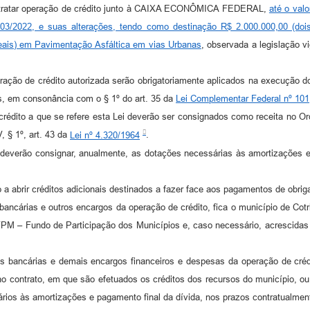
ratar operação de crédito junto à CAIXA ECONÔMICA FEDERAL,
até o valo
3/2022, e suas alterações, tendo como destinação R$ 2.000.000,00 (doi
reais) em Pavimentação Asfáltica em vias Urbanas
, observada a legislação 
de crédito autorizada serão obrigatoriamente aplicados na execução dos
s, em consonância com o § 1º do art. 35 da
Lei Complementar Federal nº 101
o a que se refere esta Lei deverão ser consignados como receita no Orçam
, § 1º, art. 43 da
Lei nº 4.320/1964
.
rão consignar, anualmente, as dotações necessárias às amortizações e a
rir créditos adicionais destinados a fazer face aos pagamentos de obrigaç
cárias e outros encargos da operação de crédito, fica o município de Cotri
 do FPM – Fundo de Participação dos Municípios e, caso necessário, acrescida
ancárias e demais encargos financeiros e despesas da operação de crédito
 no contrato, em que são efetuados os créditos dos recursos do município, ou 
ios às amortizações e pagamento final da dívida, nos prazos contratualment