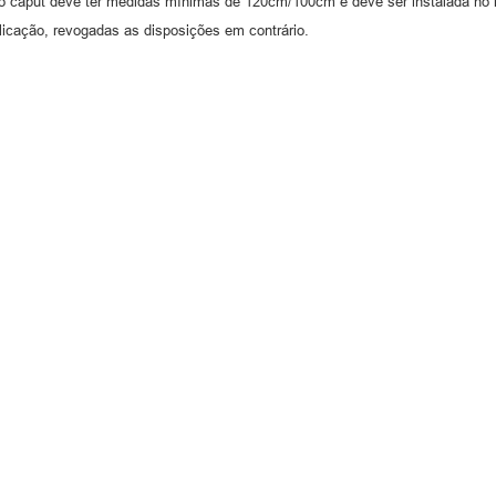
put deve ter medidas mínimas de 120cm/100cm e deve ser instalada no iní
cação, revogadas as disposições em contrário.