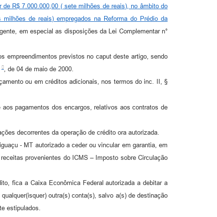
r de R$ 7.000.000,00 ( sete milhões de reais), no âmbito do
s milhões de reais) empregados na Reforma do Prédio da
vigente, em especial as disposições da Lei Complementar n°
 empreendimentos previstos no caput deste artigo, sendo
, de 04 de maio de 2000.
ento ou em créditos adicionais, nos termos do inc. II, §
os pagamentos dos encargos, relativos aos contratos de
ões decorrentes da operação de crédito ora autorizada.
guaçu - MT autorizado a ceder ou vincular em garantia, em
s receitas provenientes do ICMS – Imposto sobre Circulação
, fica a Caixa Econômica Federal autorizada a debitar a
qualquer(isquer) outra(s) conta(s), salvo a(s) de destinação
e estipulados.