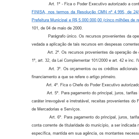
Art. 1º - Fica o Poder Executivo autorizado a cont
FINISA, nos termos da Resolução CMN nº 4.995, de 24/0
Prefeitura Municipal e R$ 5.000.000,00 (cinco milhões de 
101, de 04 de maio de 2000.
Parágrafo único. Os recursos provenientes da operação 
vedada a aplicação de tais recursos em despesas corrente
Art. 2º. Os recursos provenientes da operação de crédit
1º, art. 32, da Lei Complementar 101/2000 e art. 42 e inc. IV
Art. 3º. Os orçamentos ou os créditos adicionais deve
financiamento a que se refere o artigo primeiro.
Art. 4º. Fica o Chefe do Poder Executivo autorizado a ab
Art. 5º. Para pagamento do principal, juros, tarifas ban
caráter irrevogável e irretratável, receitas provenientes
de Mercadorias e Serviços.
Art. 6º. Para pagamento do principal, juros, tarifas b
conta corrente de titularidade do município, a ser indicada
específica, mantida em sua agência, os montantes necessár