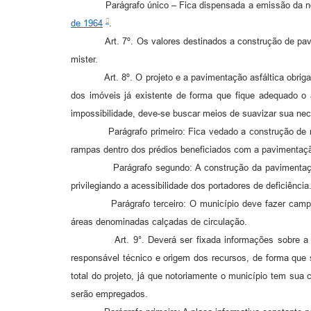
Parágrafo único – Fica dispensada a emissão da nota de
de 1964
.
Art. 7º. Os valores destinados a construção de pavimen
mister.
Art. 8º. O projeto e a pavimentação asfáltica obrigatori
dos imóveis já existente de forma que fique adequado o
impossibilidade, deve-se buscar meios de suavizar sua ne
Parágrafo primeiro: Fica vedado a construção de rampa
rampas dentro dos prédios beneficiados com a pavimentaç
Parágrafo segundo: A construção da pavimentação dev
privilegiando a acessibilidade dos portadores de deficiência
Parágrafo terceiro: O município deve fazer campanha 
áreas denominadas calçadas de circulação.
Art. 9°. Deverá ser fixada informações sobre a obra e
responsável técnico e origem dos recursos, de forma que 
total do projeto, já que notoriamente o município tem sua
serão empregados.