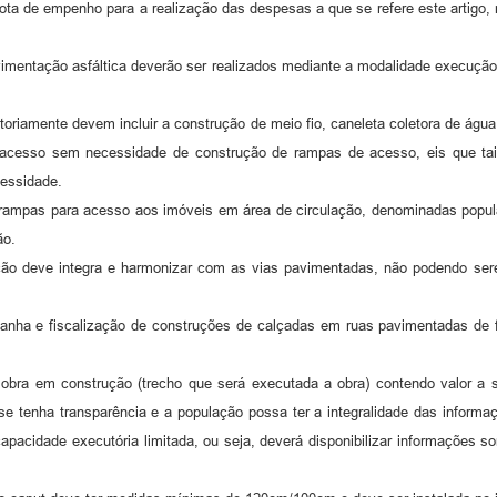
 empenho para a realização das despesas a que se refere este artigo, no
tação asfáltica deverão ser realizados mediante a modalidade execução pr
amente devem incluir a construção de meio fio, caneleta coletora de água
 acesso sem necessidade de construção de rampas de acesso, eis que ta
cessidade.
s para acesso aos imóveis em área de circulação, denominadas popular
ão.
e integra e harmonizar com as vias pavimentadas, não podendo serem 
.
e fiscalização de construções de calçadas em ruas pavimentadas de f
m construção (trecho que será executada a obra) contendo valor a ser a
se tenha transparência e a população possa ter a integralidade das infor
 capacidade executória limitada, ou seja, deverá disponibilizar informações