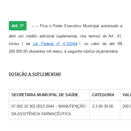
Agenda
SIC
Diário Oficial
Art. 1º
– – Fica o Poder Executivo Municipal autorizado a
Contato
abrir um crédito adicional suplementar, nos termos do Art. 41,
Inciso I da
Lei Federal nº 4.320/64
, no valor de até R$
200.000,00 (duzentos mil reais), à seguinte rubrica orçamentária:
DOTAÇÃO A SUPLEMENTAR
SECRETARIA MUNICIPAL DE SAÚDE
CATEGORIA
VAL
07.002.10.302.0013.2044 – MANUTENÇÃO
3.3.90.30.00
200.
DA ASSITÊNCIA FARMACÊUTICA