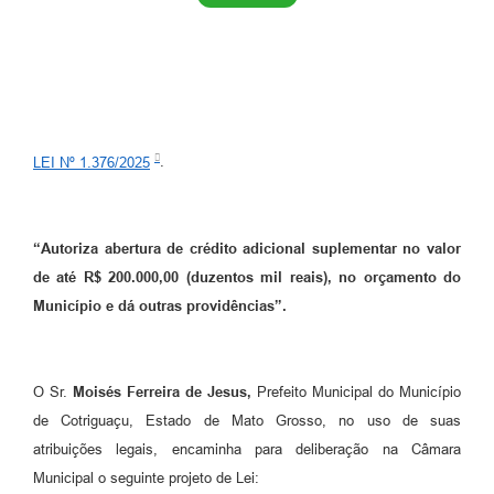
Turismo
Obras
Projetos
Contas Públicas
LEI Nº 1.376/2025
.
Legislação
Editais
“Autoriza abertura de crédito adicional suplementar no valor
de até R$ 200.000,00 (duzentos mil reais), no orçamento do
Links
Município e dá outras providências”.
Serviços Online
Telefones Úteis
O Sr.
Moisés Ferreira de Jesus,
Prefeito Municipal do Município
Enquete
de Cotriguaçu, Estado de Mato Grosso, no uso de suas
atribuições legais, encaminha para deliberação na Câmara
Jornal
Municipal o seguinte projeto de Lei: