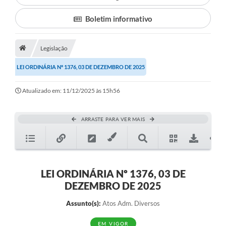
Boletim informativo
Município
Notícias
Legislação
Transparência
LEI ORDINÁRIA Nº 1376, 03 DE DEZEMBRO DE 2025
Secretarias
Atualizado em: 11/12/2025 às 15h56
Imprensa
Galeria de Fotos
ARRASTE PARA VER MAIS
Contratos
Ouvidoria
LEI ORDINÁRIA Nº 1376, 03 DE
Audiências Públicas
DEZEMBRO DE 2025
Arquivos para Download
Assunto(s):
Atos Adm. Diversos
Carta de Serviços
EM VIGOR