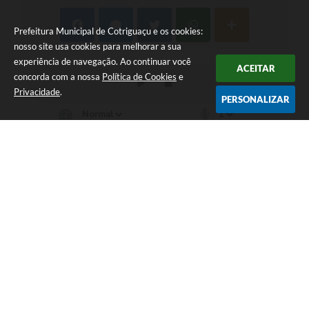
Prefeitura Municipal de Cotriguaçu e os cookies:
nosso site usa cookies para melhorar a sua
experiência de navegação. Ao continuar você
ACEITAR
concorda com a nossa
Política de Cookies
e
Privacidade
.
PERSONALIZAR
Telefone: (66) 3555-1224
Endereço: Paço Municipal Antônio Skura - Av 20 de
Dezembro,Nº 725-Centro | CEP: 78330-000
Das 07:00hs às 11:00h e das 13:00h às 17:00h
Prefeitura Municipal de Cotriguaçu
Versão do Sistema:
3.5.3 - 19/06/2026