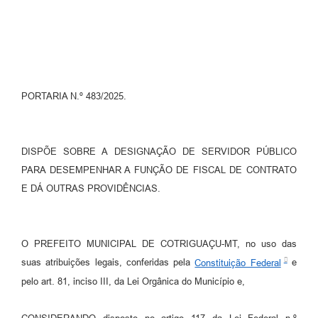
Turismo
Obras
Projetos
PORTARIA N.º 483/2025.
Contas Públicas
Legislação
DISPÕE SOBRE A DESIGNAÇÃO DE SERVIDOR PÚBLICO
Editais
PARA DESEMPENHAR A FUNÇÃO DE FISCAL DE CONTRATO
Links
E DÁ OUTRAS PROVIDÊNCIAS.
Serviços Online
Telefones Úteis
O PREFEITO MUNICIPAL DE COTRIGUAÇU-MT, no uso das
suas atribuições legais, conferidas pela
Constituição Federal
e
Enquete
pelo art. 81, inciso III, da Lei Orgânica do Município e,
Jornal