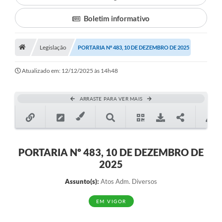
Boletim informativo
Município
Notícias
Legislação
PORTARIA Nº 483, 10 DE DEZEMBRO DE 2025
Transparência
Atualizado em: 12/12/2025 às 14h48
Secretarias
Imprensa
ARRASTE PARA VER MAIS
Galeria de Fotos
Contratos
PORTARIA Nº 483, 10 DE DEZEMBRO DE
Ouvidoria
2025
Audiências Públicas
Assunto(s):
Atos Adm. Diversos
Arquivos para Download
EM VIGOR
Carta de Serviços