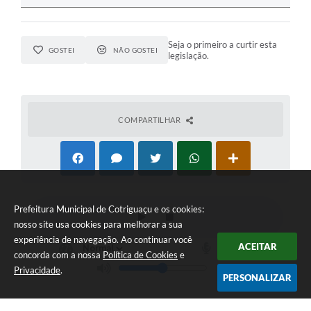
Seja o primeiro a curtir esta
GOSTEI
NÃO GOSTEI
legislação.
COMPARTILHAR
Prefeitura Municipal de Cotriguaçu e os cookies:
nosso site usa cookies para melhorar a sua
experiência de navegação. Ao continuar você
ACEITAR
concorda com a nossa
Política de Cookies
e
Privacidade
.
PERSONALIZAR