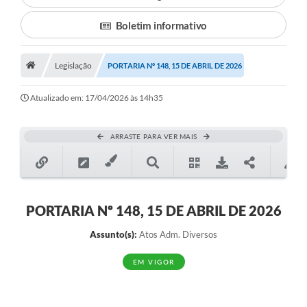
Boletim informativo
Município
Notícias
Legislação
PORTARIA Nº 148, 15 DE ABRIL DE 2026
Transparência
Atualizado em: 17/04/2026 às 14h35
Secretarias
Imprensa
ARRASTE PARA VER MAIS
Galeria de Fotos
Contratos
PORTARIA Nº 148, 15 DE ABRIL DE 2026
Ouvidoria
Assunto(s):
Atos Adm. Diversos
Audiências Públicas
EM VIGOR
Arquivos para Download
Carta de Serviços