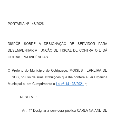
Turismo
Obras
PORTARIA Nº 148/2026
Projetos
Contas Públicas
DISPÕE SOBRE A DESIGNAÇÃO DE SERVIDOR PARA
Legislação
DESEMPENHAR A FUNÇÃO DE FISCAL DE CONTRATO E DÁ
Editais
OUTRAS PROVIDÊNCIAS
Links
O Prefeito do Município de Cotriguaçu, MOISES FERREIRA DE
Serviços Online
JESUS, no uso de suas atribuições que lhe confere a Lei Orgânica
Municipal e, em Cumprimento a
Lei nº 14.133/2021
;
Telefones Úteis
Enquete
RESOLVE:
Jornal
Art. 1º Designar a servidora pública CARLA NAIANE DE