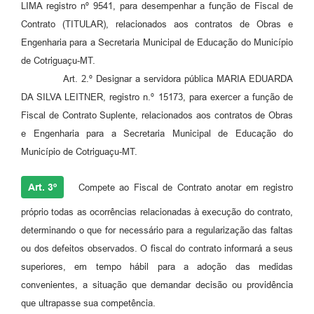
Agenda
LIMA registro nº 9541, para desempenhar a função de Fiscal de
Contrato (TITULAR), relacionados aos contratos de Obras e
SIC
Engenharia para a Secretaria Municipal de Educação do Município
Diário Oficial
de Cotriguaçu-MT.
Art. 2.º Designar a servidora pública MARIA EDUARDA
Contato
DA SILVA LEITNER, registro n.º 15173, para exercer a função de
Fiscal de Contrato Suplente, relacionados aos contratos de Obras
e Engenharia para a Secretaria Municipal de Educação do
Município de Cotriguaçu-MT.
Art. 3º
Compete ao Fiscal de Contrato anotar em registro
próprio todas as ocorrências relacionadas à execução do contrato,
determinando o que for necessário para a regularização das faltas
ou dos defeitos observados. O fiscal do contrato informará a seus
superiores, em tempo hábil para a adoção das medidas
convenientes, a situação que demandar decisão ou providência
que ultrapasse sua competência.