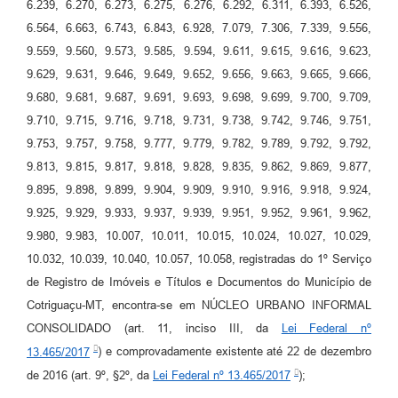
6.239, 6.270, 6.273, 6.275, 6.276, 6.292, 6.311, 6.393, 6.526,
6.564, 6.663, 6.743, 6.843, 6.928, 7.079, 7.306, 7.339, 9.556,
9.559, 9.560, 9.573, 9.585, 9.594, 9.611, 9.615, 9.616, 9.623,
9.629, 9.631, 9.646, 9.649, 9.652, 9.656, 9.663, 9.665, 9.666,
9.680, 9.681, 9.687, 9.691, 9.693, 9.698, 9.699, 9.700, 9.709,
9.710, 9.715, 9.716, 9.718, 9.731, 9.738, 9.742, 9.746, 9.751,
9.753, 9.757, 9.758, 9.777, 9.779, 9.782, 9.789, 9.792, 9.792,
9.813, 9.815, 9.817, 9.818, 9.828, 9.835, 9.862, 9.869, 9.877,
9.895, 9.898, 9.899, 9.904, 9.909, 9.910, 9.916, 9.918, 9.924,
9.925, 9.929, 9.933, 9.937, 9.939, 9.951, 9.952, 9.961, 9.962,
9.980, 9.983, 10.007, 10.011, 10.015, 10.024, 10.027, 10.029,
10.032, 10.039, 10.040, 10.057, 10.058, registradas do 1º Serviço
de Registro de Imóveis e Títulos e Documentos do Município de
Cotriguaçu-MT, encontra-se em NÚCLEO URBANO INFORMAL
CONSOLIDADO (art. 11, inciso III, da
Lei Federal nº
13.465/2017
) e comprovadamente existente até 22 de dezembro
de 2016 (art. 9º, §2º, da
Lei Federal nº 13.465/2017
);