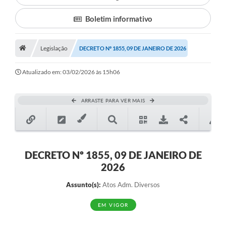
Boletim informativo
Município
Notícias
Legislação
DECRETO Nº 1855, 09 DE JANEIRO DE 2026
Transparência
Atualizado em: 03/02/2026 às 15h06
Secretarias
Imprensa
ARRASTE PARA VER MAIS
Galeria de Fotos
Contratos
DECRETO Nº 1855, 09 DE JANEIRO DE
Ouvidoria
2026
Audiências Públicas
Assunto(s):
Atos Adm. Diversos
Arquivos para Download
EM VIGOR
Carta de Serviços