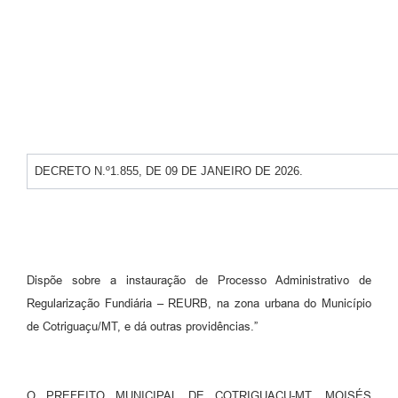
Turismo
Obras
Projetos
Contas Públicas
Legislação
DECRETO N.º1.855, DE 09 DE JANEIRO DE 2026.
Editais
Links
Serviços Online
Dispõe sobre a instauração de Processo Administrativo de
Telefones Úteis
Regularização Fundiária – REURB, na zona urbana do Município
de Cotriguaçu/MT, e dá outras providências.”
Enquete
Jornal
O PREFEITO MUNICIPAL DE COTRIGUAÇU-MT, MOISÉS