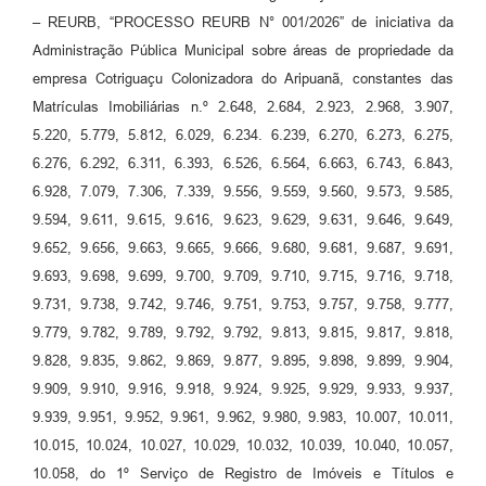
– REURB, “PROCESSO REURB N° 001/2026” de iniciativa da
Administração Pública Municipal sobre áreas de propriedade da
empresa Cotriguaçu Colonizadora do Aripuanã, constantes das
Matrículas Imobiliárias n.º 2.648, 2.684, 2.923, 2.968, 3.907,
5.220, 5.779, 5.812, 6.029, 6.234. 6.239, 6.270, 6.273, 6.275,
6.276, 6.292, 6.311, 6.393, 6.526, 6.564, 6.663, 6.743, 6.843,
6.928, 7.079, 7.306, 7.339, 9.556, 9.559, 9.560, 9.573, 9.585,
9.594, 9.611, 9.615, 9.616, 9.623, 9.629, 9.631, 9.646, 9.649,
9.652, 9.656, 9.663, 9.665, 9.666, 9.680, 9.681, 9.687, 9.691,
9.693, 9.698, 9.699, 9.700, 9.709, 9.710, 9.715, 9.716, 9.718,
9.731, 9.738, 9.742, 9.746, 9.751, 9.753, 9.757, 9.758, 9.777,
9.779, 9.782, 9.789, 9.792, 9.792, 9.813, 9.815, 9.817, 9.818,
9.828, 9.835, 9.862, 9.869, 9.877, 9.895, 9.898, 9.899, 9.904,
9.909, 9.910, 9.916, 9.918, 9.924, 9.925, 9.929, 9.933, 9.937,
9.939, 9.951, 9.952, 9.961, 9.962, 9.980, 9.983, 10.007, 10.011,
10.015, 10.024, 10.027, 10.029, 10.032, 10.039, 10.040, 10.057,
10.058, do 1º Serviço de Registro de Imóveis e Títulos e