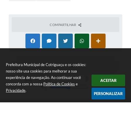
COMPARTILHAR
Prefeitura Municipal de Cotriguaçu e os cookies:
nosso site usa cookies para melhorar a sua
experiência de navegação. Ao continuar você
ACEITAR
concorda com a nossa
Política de Cookies
e
Privacidade
.
PERSONALIZAR
Telefone: (66) 3555-1224
Endereço: Paço Municipal Antônio Skura - Av 20 de
Dezembro,Nº 725-Centro | CEP: 78330-000