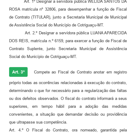
Art. 1º Designar a servidora pública WELIDA SANTOS DA
Agenda
ROSA matricula nº 32806, para desempenhar a função de Fiscal
SIC
de Contrato (TITULAR), junto a Secretaria Municipal de Municipal
de Assistência Social do Município de Cotriguaçu-MT.
Diário Oficial
Art. 2.º Designar a servidora pública LUANA APARECIDA
Contato
DOS REIS, matrícula n.º 6159, para exercer a função de Fiscal de
Contrato Suplente, junto Secretaria Municipal de Assistência
Social do Município de Cotriguaçu-MT.
Art. 3º
Compete ao Fiscal de Contrato anotar em registro
próprio todas as ocorrências relacionadas à execução do contrato,
determinando o que for necessário para a regularização das faltas
ou dos defeitos observados. O fiscal do contrato informará a seus
superiores, em tempo hábil para a adoção das medidas
convenientes, a situação que demandar decisão ou providência
que ultrapasse sua competência.
Art. 4.º O Fiscal do Contrato, ora nomeado, garantida pela