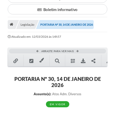
Boletim informativo
Município
Notícias
Legislação
PORTARIA Nº 30, 14 DE JANEIRO DE 2026
Transparência
Atualizado em: 12/03/2026 às 14h57
Secretarias
Imprensa
ARRASTE PARA VER MAIS
Galeria de Fotos
Contratos
PORTARIA Nº 30, 14 DE JANEIRO DE
Ouvidoria
2026
Audiências Públicas
Assunto(s):
Atos Adm. Diversos
Arquivos para Download
EM VIGOR
Carta de Serviços