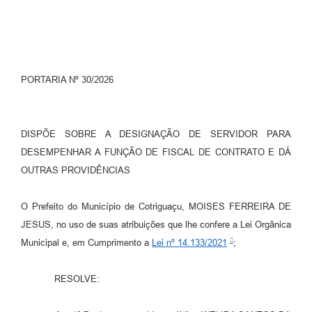
Turismo
Obras
Projetos
PORTARIA Nº 30/2026
Contas Públicas
Legislação
DISPÕE SOBRE A DESIGNAÇÃO DE SERVIDOR PARA
DESEMPENHAR A FUNÇÃO DE FISCAL DE CONTRATO E DÁ
Editais
OUTRAS PROVIDÊNCIAS
Links
O Prefeito do Município de Cotriguaçu, MOISES FERREIRA DE
Serviços Online
JESUS, no uso de suas atribuições que lhe confere a Lei Orgânica
Telefones Úteis
Municipal e, em Cumprimento a
Lei nº 14.133/2021
;
Enquete
RESOLVE:
Jornal