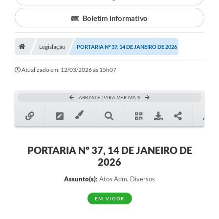
Boletim informativo
Município
Notícias
Legislação
PORTARIA Nº 37, 14 DE JANEIRO DE 2026
Transparência
Atualizado em: 12/03/2026 às 15h07
Secretarias
Imprensa
ARRASTE PARA VER MAIS
Galeria de Fotos
Contratos
PORTARIA Nº 37, 14 DE JANEIRO DE
Ouvidoria
2026
Audiências Públicas
Assunto(s):
Atos Adm. Diversos
Arquivos para Download
EM VIGOR
Carta de Serviços