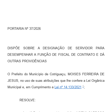
Turismo
Obras
Projetos
PORTARIA Nº 37/2026
Contas Públicas
Legislação
DISPÕE SOBRE A DESIGNAÇÃO DE SERVIDOR PARA
DESEMPENHAR A FUNÇÃO DE FISCAL DE CONTRATO E DÁ
Editais
OUTRAS PROVIDÊNCIAS
Links
O Prefeito do Município de Cotriguaçu, MOISES FERREIRA DE
Serviços Online
JESUS, no uso de suas atribuições que lhe confere a Lei Orgânica
Telefones Úteis
Municipal e, em Cumprimento a
Lei nº 14.133/2021
;
Enquete
RESOLVE:
Jornal