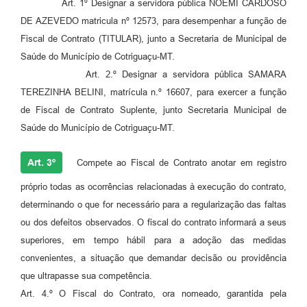
Art. 1º Designar a servidora pública NOEMI CARDOSO
Agenda
DE AZEVEDO matricula nº 12573, para desempenhar a função de
SIC
Fiscal de Contrato (TITULAR), junto a Secretaria de Municipal de
Saúde do Município de Cotriguaçu-MT.
Diário Oficial
Art. 2.º Designar a servidora pública SAMARA
Contato
TEREZINHA BELINI, matrícula n.º 16607, para exercer a função
de Fiscal de Contrato Suplente, junto Secretaria Municipal de
Saúde do Município de Cotriguaçu-MT.
Art. 3º
Compete ao Fiscal de Contrato anotar em registro
próprio todas as ocorrências relacionadas à execução do contrato,
determinando o que for necessário para a regularização das faltas
ou dos defeitos observados. O fiscal do contrato informará a seus
superiores, em tempo hábil para a adoção das medidas
convenientes, a situação que demandar decisão ou providência
que ultrapasse sua competência.
Art. 4.º O Fiscal do Contrato, ora nomeado, garantida pela