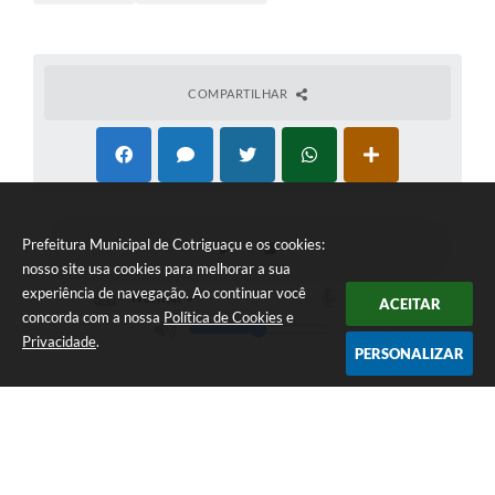
COMPARTILHAR
Prefeitura Municipal de Cotriguaçu e os cookies:
nosso site usa cookies para melhorar a sua
experiência de navegação. Ao continuar você
ACEITAR
concorda com a nossa
Política de Cookies
e
Privacidade
.
PERSONALIZAR
Telefone: (66) 3555-1224
Endereço: Paço Municipal Antônio Skura - Av 20 de
Dezembro,Nº 725-Centro | CEP: 78330-000