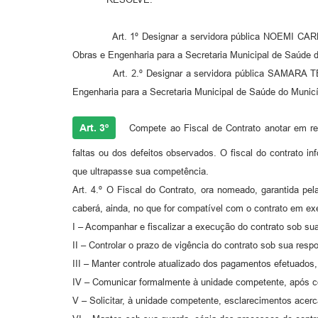
Art. 1º Designar a servidora pública NOEMI CARDOSO 
Obras e Engenharia para a Secretaria Municipal de Saúde 
Art. 2.º Designar a servidora pública SAMARA TEREZINH
Engenharia para a Secretaria Municipal de Saúde do Munic
Art. 3º
Compete ao Fiscal de Contrato anotar em regi
faltas ou dos defeitos observados. O fiscal do contrato 
que ultrapasse sua competência.
Art. 4.º O Fiscal do Contrato, ora nomeado, garantida p
caberá, ainda, no que for compatível com o contrato em e
I – Acompanhar e fiscalizar a execução do contrato sob sua 
II – Controlar o prazo de vigência do contrato sob sua resp
III – Manter controle atualizado dos pagamentos efetuados,
IV – Comunicar formalmente à unidade competente, após con
V – Solicitar, à unidade competente, esclarecimentos acerc