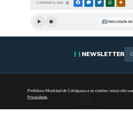
COMPARTILHAR
FACEBOOK
MESSENGER
TWITTER
WHATSAPP
OUTR
Velocidade de 
NEWSLETTER
Prefeitura Municipal de Cotriguaçu e os cookies: nosso site 
Privacidade
.
Localização
Paço Municipal Antônio Skura - Av 20 de Dezembro,Nº
Centro