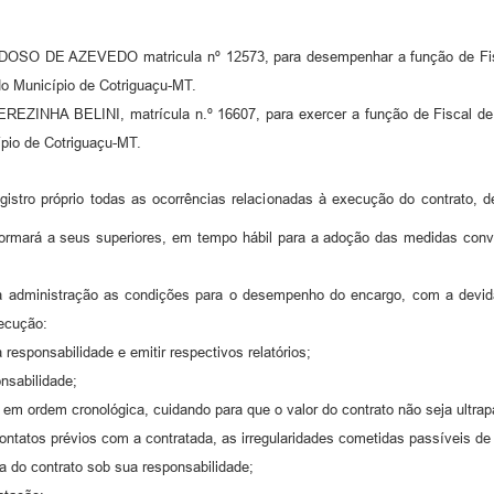
DE AZEVEDO matricula nº 12573, para desempenhar a função de Fiscal 
do Município de Cotriguaçu-MT.
A BELINI, matrícula n.º 16607, para exercer a função de Fiscal de Co
ípio de Cotriguaçu-MT.
stro próprio todas as ocorrências relacionadas à execução do contrato, d
informará a seus superiores, em tempo hábil para a adoção das medidas con
ela administração as condições para o desempenho do encargo, com a devida
xecução:
responsabilidade e emitir respectivos relatórios;
onsabilidade;
 em ordem cronológica, cuidando para que o valor do contrato não seja ultra
tatos prévios com a contratada, as irregularidades cometidas passíveis de
a do contrato sob sua responsabilidade;