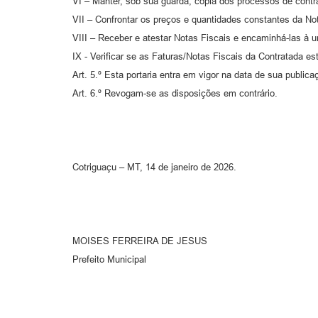
VI – Manter, sob sua guarda, cópia dos processos de contr
VII – Confrontar os preços e quantidades constantes da No
VIII – Receber e atestar Notas Fiscais e encaminhá-las à
IX - Verificar se as Faturas/Notas Fiscais da Contratada
Art. 5.º Esta portaria entra em vigor na data de sua publica
Art. 6.º Revogam-se as disposições em contrário.
Cotriguaçu – MT, 14 de janeiro de 2026.
MOISES FERREIRA DE JESUS
Prefeito Municipal