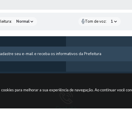
AS MÍDIAS
leitura:
Tom de voz:
usa cookies para melhorar a sua experiência de navegação. Ao continuar você c
Contato
 725-
(66) 3555-1224
gabinete@cotriguacu.mt.gov.br