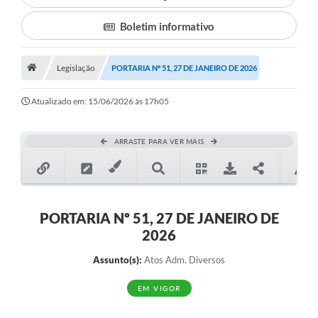
Boletim informativo
Município
Notícias
Legislação
PORTARIA Nº 51, 27 DE JANEIRO DE 2026
Transparência
Atualizado em: 15/06/2026 às 17h05
Secretarias
Imprensa
ARRASTE PARA VER MAIS
Galeria de Fotos
Contratos
PORTARIA Nº 51, 27 DE JANEIRO DE
Ouvidoria
2026
Audiências Públicas
Assunto(s):
Atos Adm. Diversos
Arquivos para Download
EM VIGOR
Carta de Serviços