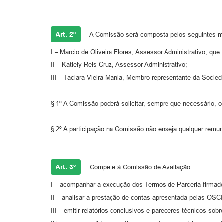
Art. 2º
A Comissão será composta pelos seguintes 
I – Marcio de Oliveira Flores, Assessor Administrativo, que 
II – Katiely Reis Cruz, Assessor Administrativo;
III – Taciara Vieira Mania, Membro representante da Socied
§ 1º A Comissão poderá solicitar, sempre que necessário, o
§ 2º A participação na Comissão não enseja qualquer remun
Art. 3º
Compete à Comissão de Avaliação:
I – acompanhar a execução dos Termos de Parceria firmad
II – analisar a prestação de contas apresentada pelas OSC
III – emitir relatórios conclusivos e pareceres técnicos sob