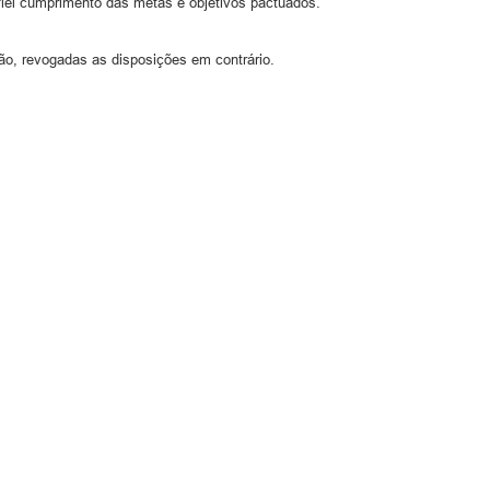
 fiel cumprimento das metas e objetivos pactuados.
ção, revogadas as disposições em contrário.