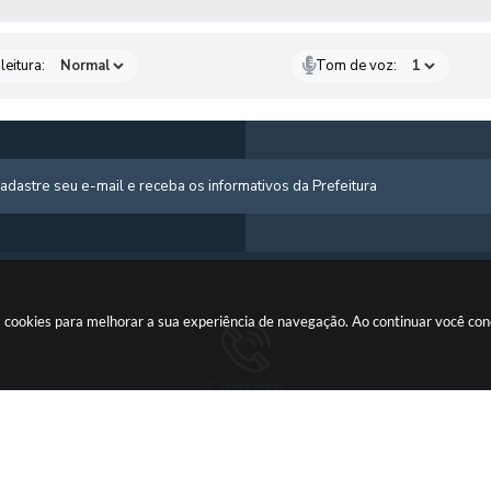
leitura:
Tom de voz:
usa cookies para melhorar a sua experiência de navegação. Ao continuar você c
Contato
 725-
(66) 3555-1224
gabinete@cotriguacu.mt.gov.br