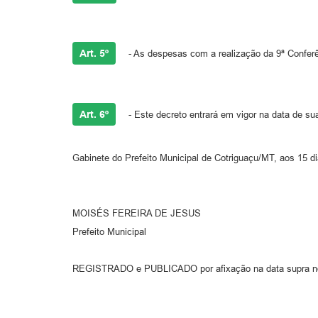
Art. 5º
- As despesas com a realização da 9ª Conferê
Art. 6º
- Este decreto entrará em vigor na data de su
Gabinete do Prefeito Municipal de Cotriguaçu/MT, aos 15 
MOISÉS FEREIRA DE JESUS
Prefeito Municipal
REGISTRADO e PUBLICADO por afixação na data supra no