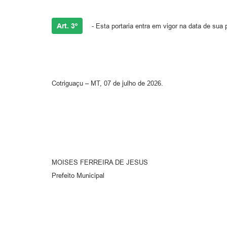
Art. 3º
- Esta portaria entra em vigor na data de sua
Cotriguaçu – MT, 07 de julho de 2026.
MOISES FERREIRA DE JESUS
Prefeito Municipal