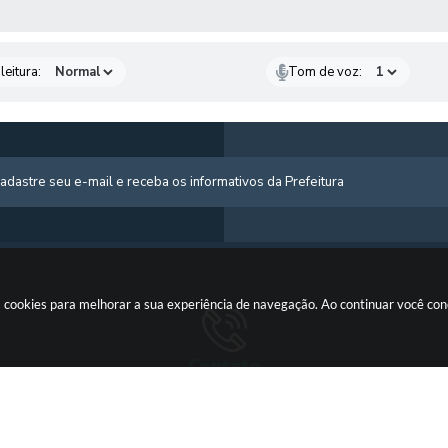
AS MÍDIAS
leitura:
Tom de voz:
usa cookies para melhorar a sua experiência de navegação. Ao continuar você c
Contato
 725-
(66) 3555-1224
gabinete@cotriguacu.mt.gov.br