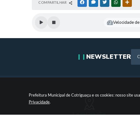
COMPARTILHAR
FACEBOOK
MESSENGER
TWITTER
WHATSAPP
OUTR
Velocidade de 
NEWSLETTER
Prefeitura Municipal de Cotriguaçu e os cookies: nosso site 
Privacidade
.
Localização
Paço Municipal Antônio Skura - Av 20 de Dezembro,Nº
Centro