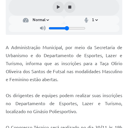
Turismo
Obras
Projetos
Contas Públicas
A Administração Municipal, por meio da Secretaria de
Legislação
Urbanismo e do Departamento de Esportes, Lazer e
Editais
Turismo, informa que as inscrições para a Taça Olirio
Oliveira dos Santos de Futsal nas modalidades Masculino
Links
e Feminino estão abertas.
Serviços Online
Os dirigentes de equipes podem realizar suas inscrições
Telefones Úteis
no Departamento de Esportes, Lazer e Turismo,
Enquete
localizado no Ginásio Poliesportivo.
Jornal
O Congresso Técnico será realizado no dia 30/11 às 19h