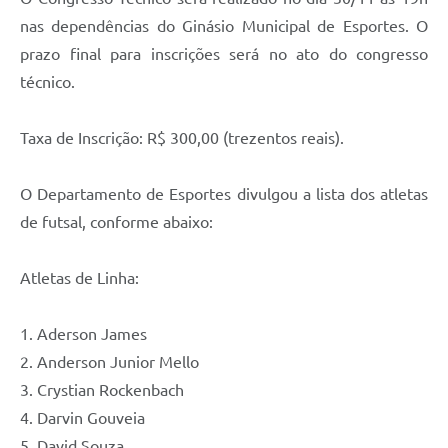
Agenda
nas dependências do Ginásio Municipal de Esportes. O
SIC
prazo final para inscrições será no ato do congresso
técnico.
Diário Oficial
Contato
Taxa de Inscrição: R$ 300,00 (trezentos reais).
O Departamento de Esportes divulgou a lista dos atletas
de futsal, conforme abaixo:
Atletas de Linha:
1. Aderson James
2. Anderson Junior Mello
3. Crystian Rockenbach
4. Darvin Gouveia
5. David Souza