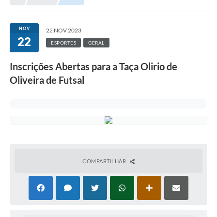
Município
NOV
22 NOV 2023
22
Notícias
ESPORTES
GERAL
Transparência
Inscrições Abertas para a Taça Olirio de
Secretarias
Oliveira de Futsal
Imprensa
Galeria de Fotos
Contratos
Ouvidoria
COMPARTILHAR
Audiências Públicas
Arquivos para Download
Carta de Serviços