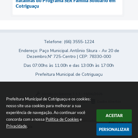
natalinas do Programa SER Família Solidário em
Cotriguaçu
Telefone: (66) 3555-1224
Endereço: Paço Municipal Antônio Skura - Av 20 de
Dezembro,Nº 725-Centro | CEP: 78330-000
Das 07:00hs às 11:00h e das 13:00h às 17:00h
Prefeitura Municipal de Cotriguaçu
Versão do Sistema:
3.5.3 - 19/06/2026
Prefeitura Municipal de Cotriguaçu e os cookies:
Portal atualizado em:
07/08/2026 17:23
Dados Abertos
nosso site usa cookies para melhorar a sua
experiência de navegação. Ao continuar você
ACEITAR
concorda com a nossa
Política de Cookies
e
Copyright Instar - 2006-2026. Todos os direitos reservados -
Privacidade
.
Instar Tecnologia
PERSONALIZAR