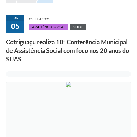
Município
JUN
05 JUN 2025
05
Notícias
ASSISTÊNCIA SOCIAL
GERAL
Transparência
Cotriguaçu realiza 10ª Conferência Municipal
Secretarias
de Assistência Social com foco nos 20 anos do
SUAS
Imprensa
Galeria de Fotos
Contratos
Ouvidoria
Audiências Públicas
Arquivos para Download
Carta de Serviços