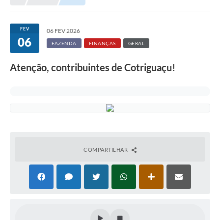
Município
FEV
06 FEV 2026
06
Notícias
FAZENDA
FINANÇAS
GERAL
Transparência
Atenção, contribuintes de Cotriguaçu!
Secretarias
Imprensa
Galeria de Fotos
Contratos
COMPARTILHAR
Ouvidoria
Audiências Públicas
Arquivos para Download
Carta de Serviços