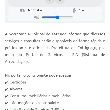
Turismo
Obras
Projetos
A Secretaria Municipal de Fazenda informa que diversos
Contas Públicas
serviços e consultas estão disponíveis de forma rápida e
Legislação
prática no site oficial da Prefeitura de Cotriguaçu, por
Editais
meio do Portal de Serviços – SIA (Sistema de
Arrecadação).
Links
Serviços Online
No portal, o contribuinte pode acessar:
✔️ Certidões
Telefones Úteis
✔️ Alvarás
Enquete
✔️ Consultas imobiliárias e mobiliárias
Jornal
✔️ Informações do contribuinte
✔️ Nota Fiscal de Serviços (NFS-e)