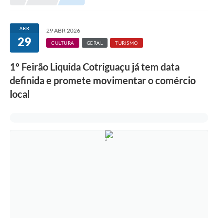
Município
ABR
29 ABR 2026
29
Notícias
CULTURA
GERAL
TURISMO
Transparência
1º Feirão Liquida Cotriguaçu já tem data
Secretarias
definida e promete movimentar o comércio
local
Imprensa
Galeria de Fotos
Contratos
Ouvidoria
Audiências Públicas
Arquivos para Download
Carta de Serviços