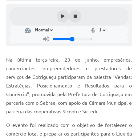
Turismo
Obras
Projetos
Contas Públicas
Legislação
Na última terça-feira, 23 de junho, empresários,
Editais
comerciantes, empreendedores e prestadores de
serviços de Cotriguaçu participaram da palestra “Vendas:
Links
Estratégias, Posicionamento e Resultados para o
Serviços Online
Comércio”, promovida pela Prefeitura de Cotriguaçu em
parceria com o Sebrae, com apoio da Câmara Municipal e
Telefones Úteis
parceria das cooperativas Sicoob e Sicredi.
Enquete
O evento foi realizado com o objetivo de fortalecer o
Jornal
comércio local e preparar os participantes para o Liquida