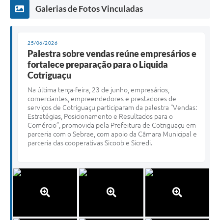
Galerias de Fotos Vinculadas
25/06/2026
Palestra sobre vendas reúne empresários e
fortalece preparação para o Liquida
Cotriguaçu
Na última terça-feira, 23 de junho, empresários,
comerciantes, empreendedores e prestadores de
serviços de Cotriguaçu participaram da palestra “Vendas:
Estratégias, Posicionamento e Resultados para o
Comércio”, promovida pela Prefeitura de Cotriguaçu em
parceria com o Sebrae, com apoio da Câmara Municipal e
parceria das cooperativas Sicoob e Sicredi.