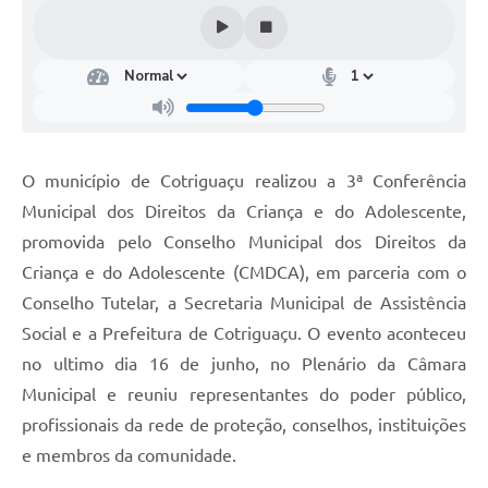
Turismo
Obras
Projetos
Contas Públicas
O município de Cotriguaçu realizou a 3ª Conferência
Legislação
Municipal dos Direitos da Criança e do Adolescente,
Editais
promovida pelo Conselho Municipal dos Direitos da
Criança e do Adolescente (CMDCA), em parceria com o
Links
Conselho Tutelar, a Secretaria Municipal de Assistência
Serviços Online
Social e a Prefeitura de Cotriguaçu. O evento aconteceu
no ultimo dia 16 de junho, no Plenário da Câmara
Telefones Úteis
Municipal e reuniu representantes do poder público,
Enquete
profissionais da rede de proteção, conselhos, instituições
Jornal
e membros da comunidade.