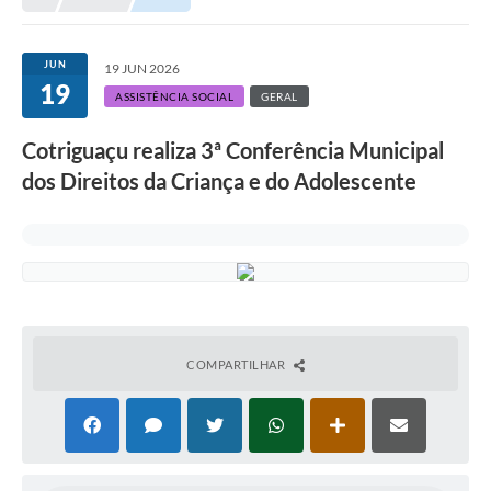
Município
JUN
19 JUN 2026
19
Notícias
ASSISTÊNCIA SOCIAL
GERAL
Transparência
Cotriguaçu realiza 3ª Conferência Municipal
Secretarias
dos Direitos da Criança e do Adolescente
Imprensa
Galeria de Fotos
Contratos
Ouvidoria
COMPARTILHAR
Audiências Públicas
Arquivos para Download
Carta de Serviços