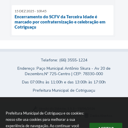
15 DEZ 2025 - 10h45
Encerramento do SCFV da Terceira Idade é
marcado por confraternização e celebração em
Cotriguaçu
Telefone: (66) 3555-1224
Endereço: Paço Municipal Antônio Skura - Av 20 de
Dezembro,Nº 725-Centro | CEP: 78330-000
Das 07:00hs às 11:00h e das 13:00h às 17:00h
Prefeitura Municipal de Cotriguaçu
Versão do Sistema:
3.5.3 - 19/06/2026
Prefeitura Municipal de Cotriguaçu e os cookies:
Portal atualizado em:
07/08/2026 17:23
Dados Abertos
nosso site usa cookies para melhorar a sua
experiência de navegação. Ao continuar você