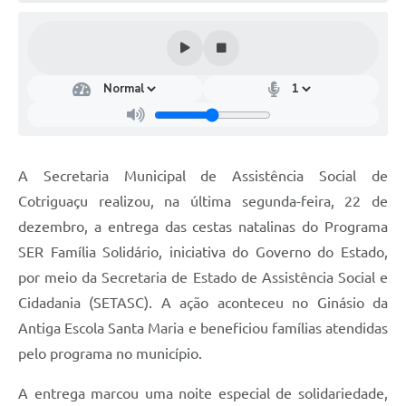
Turismo
Obras
Projetos
Contas Públicas
Legislação
A Secretaria Municipal de Assistência Social de
Editais
Cotriguaçu realizou, na última segunda-feira, 22 de
dezembro, a entrega das cestas natalinas do Programa
Links
SER Família Solidário, iniciativa do Governo do Estado,
Serviços Online
por meio da Secretaria de Estado de Assistência Social e
Cidadania (SETASC). A ação aconteceu no Ginásio da
Telefones Úteis
Antiga Escola Santa Maria e beneficiou famílias atendidas
Enquete
pelo programa no município.
Jornal
A entrega marcou uma noite especial de solidariedade,