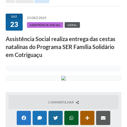
Município
DEZ
23 DEZ 2025
23
Notícias
ASSISTÊNCIA SOCIAL
GERAL
Transparência
Assistência Social realiza entrega das cestas
Secretarias
natalinas do Programa SER Família Solidário
em Cotriguaçu
Imprensa
Galeria de Fotos
Contratos
Ouvidoria
Audiências Públicas
COMPARTILHAR
Arquivos para Download
Carta de Serviços