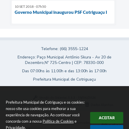
10 SET 2018 - 07h50
Governo Municipal inaugurou PSF Cotriguaçu I
Telefone: (66) 3555-1224
Endereço: Paço Municipal Antônio Skura - Av 20 de
Dezembro,Nº 725-Centro | CEP: 78330-000
Das 07:00hs às 11:00h e das 13:00h às 17:00h
Prefeitura Municipal de Cotriguaçu
Versão do Sistema:
3.5.3 - 19/06/2026
Prefeitura Municipal de Cotriguaçu e os cookies:
Portal atualizado em:
07/08/2026 17:23
Dados Abertos
nosso site usa cookies para melhorar a sua
experiência de navegação. Ao continuar você
ACEITAR
concorda com a nossa
Política de Cookies
e
Copyright Instar - 2006-2026. Todos os direitos reservados -
Privacidade
.
Instar Tecnologia