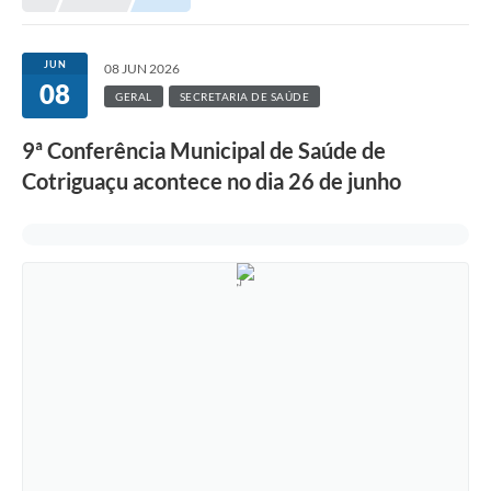
Município
JUN
08 JUN 2026
08
Notícias
GERAL
SECRETARIA DE SAÚDE
Transparência
9ª Conferência Municipal de Saúde de
Secretarias
Cotriguaçu acontece no dia 26 de junho
Imprensa
Galeria de Fotos
Contratos
Ouvidoria
Audiências Públicas
Arquivos para Download
Carta de Serviços