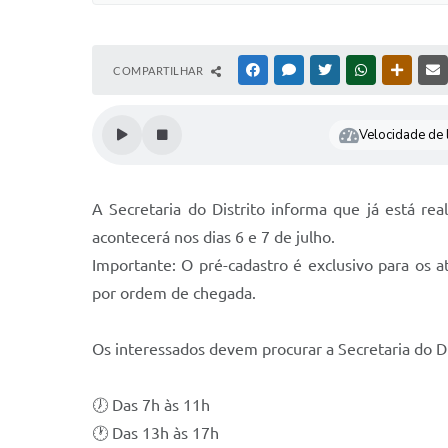
COMPARTILHAR
FACEBOOK
MESSENGER
TWITTER
WHATSAPP
OUTRAS
Velocidade de l
A Secretaria do Distrito informa que já está r
acontecerá nos dias 6 e 7 de julho.
Importante: O pré-cadastro é exclusivo para os 
por ordem de chegada.
Os interessados devem procurar a Secretaria do Di
🕖 Das 7h às 11h
🕐 Das 13h às 17h