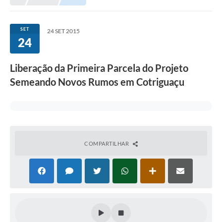
Município
SET
24 SET 2015
24
Notícias
Transparência
Liberação da Primeira Parcela do Projeto
Secretarias
Semeando Novos Rumos em Cotriguaçu
Imprensa
Galeria de Fotos
Contratos
COMPARTILHAR
Ouvidoria
Audiências Públicas
Arquivos para Download
Carta de Serviços