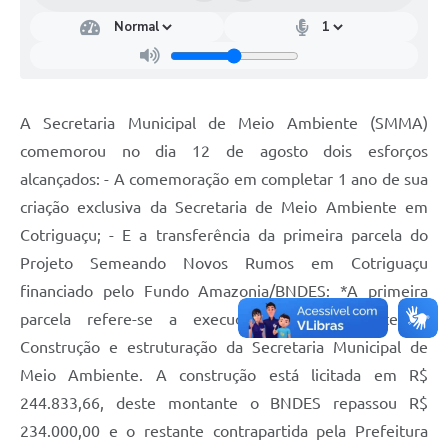
Turismo
Obras
Projetos
A Secretaria Municipal de Meio Ambiente (SMMA)
Contas Públicas
comemorou no dia 12 de agosto dois esforços
alcançados: - A comemoração em completar 1 ano de sua
Legislação
criação exclusiva da Secretaria de Meio Ambiente em
Editais
Cotriguaçu; - E a transferência da primeira parcela do
Links
Projeto Semeando Novos Rumos em Cotriguaçu
financiado pelo Fundo Amazonia/BNDES: *A primeira
Serviços Online
parcela refere-se a execução do componente 1-
Telefones Úteis
Construção e estruturação da Secretaria Municipal de
Meio Ambiente. A construção está licitada em R$
Enquete
244.833,66, deste montante o BNDES repassou R$
Jornal
234.000,00 e o restante contrapartida pela Prefeitura