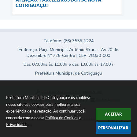
COTRIGUAÇU!
Telefone: (66) 3555-1224
Endereço: Paço Municipal Antônio Skura - Av 20 de
Dezembro,Nº 725-Centro | CEP: 78330-000
Das 07:00hs às 11:00h e das 13:00h às 17:00h
Prefeitura Municipal de Cotriguaçu
Versão do Sistema:
3.5.3 - 19/06/2026
Prefeitura Municipal de Cotriguaçu e os cookies:
Portal atualizado em:
07/08/2026 17:23
Dados Abertos
nosso site usa cookies para melhorar a sua
experiência de navegação. Ao continuar você
ACEITAR
concorda com a nossa
Política de Cookies
e
Copyright Instar - 2006-2026. Todos os direitos reservados -
Privacidade
.
Instar Tecnologia
PERSONALIZAR