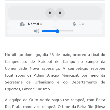
Turismo
Obras
Projetos
Contas Públicas
Legislação
Editais
No último domingo, dia 28 de maio, ocorreu a final do
Campeonato de Futebol de Campo no campo da
Links
Comunidade Nova Esperança. A competição recebeu
Serviços Online
total apoio da Administração Municipal, por meio da
Secretaria de Urbanismo e do Departamento de
Telefones Úteis
Esportes, Lazer e Turismo .
Enquete
A equipe de Ouro Verde sagrou-se campeã, com Beira
Jornal
Rio Prata como vice-campeã. O time da Beira Rio (Nova