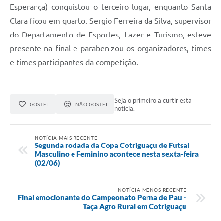
Agenda
Esperança) conquistou o terceiro lugar, enquanto Santa
Clara ficou em quarto. Sergio Ferreira da Silva, supervisor
SIC
do Departamento de Esportes, Lazer e Turismo, esteve
Diário Oficial
presente na final e parabenizou os organizadores, times
Contato
e times participantes da competição.
Seja o primeiro a curtir esta
GOSTEI
NÃO GOSTEI
notícia.
NOTÍCIA MAIS RECENTE
Segunda rodada da Copa Cotriguaçu de Futsal
Masculino e Feminino acontece nesta sexta-feira
(02/06)
NOTÍCIA MENOS RECENTE
Final emocionante do Campeonato Perna de Pau -
Taça Agro Rural em Cotriguaçu