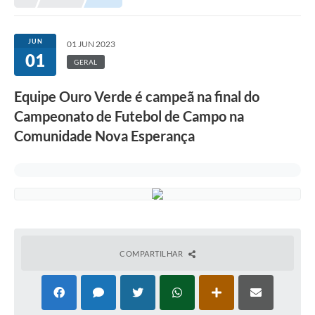
Município
JUN
01 JUN 2023
01
Notícias
GERAL
Transparência
Equipe Ouro Verde é campeã na final do
Secretarias
Campeonato de Futebol de Campo na
Comunidade Nova Esperança
Imprensa
Galeria de Fotos
Contratos
Ouvidoria
Audiências Públicas
COMPARTILHAR
Arquivos para Download
Carta de Serviços