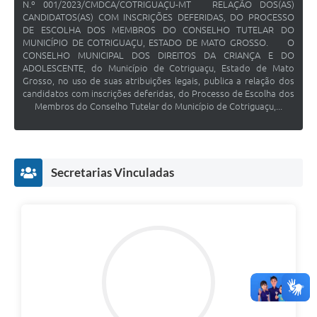
N.º 001/2023/CMDCA/COTRIGUAÇU-MT RELAÇÃO DOS(AS)
CANDIDATOS(AS) COM INSCRIÇÕES DEFERIDAS, DO PROCESSO
DE ESCOLHA DOS MEMBROS DO CONSELHO TUTELAR DO
MUNICÍPIO DE COTRIGUAÇU, ESTADO DE MATO GROSSO. O
CONSELHO MUNICIPAL DOS DIREITOS DA CRIANÇA E DO
ADOLESCENTE, do Município de Cotriguaçu, Estado de Mato
Grosso, no uso de suas atribuições legais, publica a relação dos
candidatos com inscrições deferidas, do Processo de Escolha dos
Membros do Conselho Tutelar do Município de Cotriguaçu,...
Secretarias Vinculadas