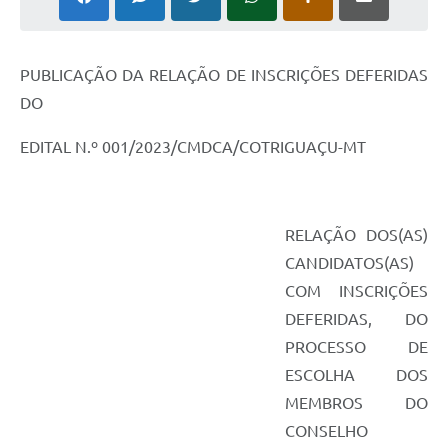
Turismo
Obras
PUBLICAÇÃO DA RELAÇÃO DE INSCRIÇÕES DEFERIDAS
Projetos
DO
Contas Públicas
EDITAL N.º 001/2023/CMDCA/COTRIGUAÇU-MT
Legislação
Editais
RELAÇÃO DOS(AS)
Links
CANDIDATOS(AS)
COM INSCRIÇÕES
Serviços Online
DEFERIDAS, DO
Telefones Úteis
PROCESSO DE
ESCOLHA DOS
Enquete
MEMBROS DO
Jornal
CONSELHO