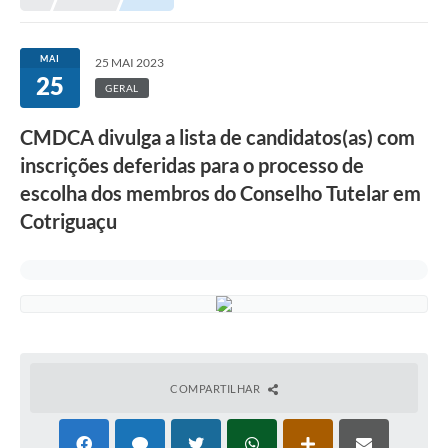
Município
MAI
25 MAI 2023
25
Notícias
GERAL
Transparência
CMDCA divulga a lista de candidatos(as) com
Secretarias
inscrições deferidas para o processo de
escolha dos membros do Conselho Tutelar em
Imprensa
Cotriguaçu
Galeria de Fotos
Contratos
Ouvidoria
Audiências Públicas
COMPARTILHAR
Arquivos para Download
Carta de Serviços