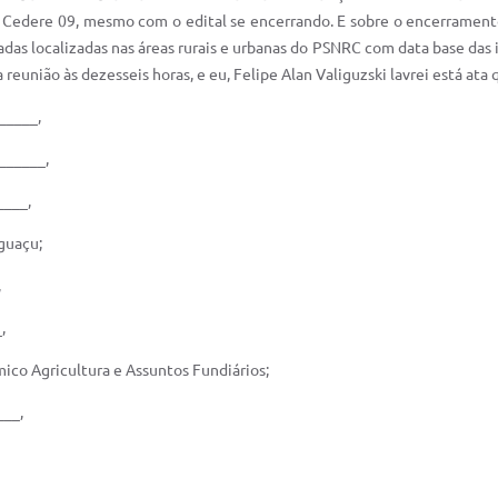
o Cedere 09, mesmo com o edital se encerrando. E sobre o encerrament
as localizadas nas áreas rurais e urbanas do PSNRC com data base das 
 reunião às dezesseis horas, e eu, Felipe Alan Valiguzski lavrei está ata
_____,
______,
____,
guaçu;
,
,
ico Agricultura e Assuntos Fundiários;
___,
___,