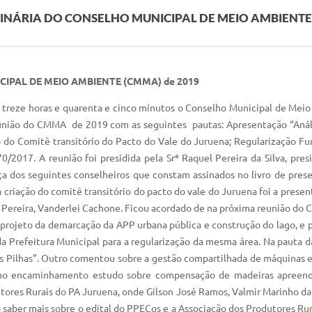
 ORDINÁRIA DO CONSELHO MUNICIPAL DE MEIO AMBIENT
CIPAL DE MEIO AMBIENTE (CMMA)
de 2019
s treze horas e quarenta e cinco minutos o Conselho Municipal de Mei
reunião do CMMA de 2019 com as seguintes pautas: Apresentação “Aná
o do Comitê transitório do Pacto do Vale do Juruena; Regularização Fu
017. A reunião foi presidida pela Srª Raquel Pereira da Silva, pres
a dos seguintes conselheiros que constam assinados no livro de pres
criação do comitê transitório do pacto do vale do Juruena foi a presen
l Pereira, Vanderlei Cachone. Ficou acordado de na próxima reunião do 
o projeto da demarcação da APP urbana pública e construção do lago, e 
a Prefeitura Municipal para a regularização da mesma área. Na pauta d
das Pilhas”. Outro comentou sobre a gestão compartilhada de máquinas
como encaminhamento estudo sobre compensação de madeiras apreend
res Rurais do PA Juruena, onde Gilson José Ramos, Valmir Marinho da C
 saber mais sobre o edital do PPECos e a Associação dos Produtores Rur