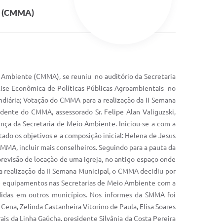
E (CMMA)
o Ambiente (CMMA), se reuniu no auditório da Secretaria
lise Econômica de Políticas Públicas Agroambientais no
ndiária; Votação do CMMA para a realização da II Semana
idente do CMMA, assessorado Sr. Felipe Alan Valiguzski,
ença da Secretaria de Meio Ambiente. Iniciou-se a com a
tado os objetivos e a composição inicial: Helena de Jesus
CMMA, incluir mais conselheiros. Seguindo para a pauta da
previsão de locação de uma igreja, no antigo espaço onde
a realização da II Semana Municipal, o CMMA decidiu por
 e equipamentos nas Secretarias de Meio Ambiente com a
idas em outros municípios. Nos informes da SMMA foi
ena, Zelinda Castanheira Vitorino de Paula, Elisa Soares
ais da Linha Gaúcha, presidente Silvânia da Costa Pereira