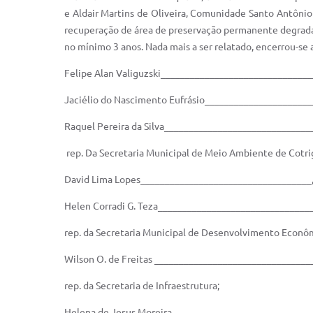
e Aldair Martins de Oliveira, Comunidade Santo Antôni
recuperação de área de preservação permanente degradad
no mínimo 3 anos. Nada mais a ser relatado, encerrou-se a
Felipe Alan Valiguzski_______________________________
Jaciélio do Nascimento Eufrásio______________________
Raquel Pereira da Silva______________________________
rep. Da Secretaria Municipal de Meio Ambiente de Cotri
David Lima Lopes___________________________________
Helen Corradi G. Teza________________________________
rep. da Secretaria Municipal de Desenvolvimento Econôm
Wilson O. de Freitas ________________________________
rep. da Secretaria de Infraestrutura;
Helena de Jesus Moreira_____________________________