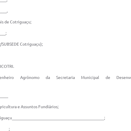
___,
is de Cotriguaçu;
___;
EP/SUBSEDE Cotriguaçu);
DICOTRI.
ngenheiro Agrônomo da Secretaria Municipal de Desenvo
_____
icultura e Assuntos Fundiários;
triguaçu_____________________________________________;
____;