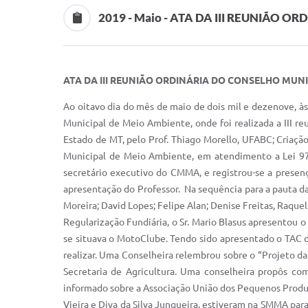
2019 - Maio - ATA DA III REUNIÃO
ATA DA
III
REUNIÃO ORDINÁRIA DO CONSELHO MUNI
Ao oitavo dia do mês de maio de dois mil e dezenove, à
Municipal de Meio Ambiente, onde foi realizada a III 
Estado de MT, pelo Prof. Thiago Morello, UFABC; Criaçã
Municipal de Meio Ambiente, em atendimento a Lei 970/2
secretário executivo do CMMA, e registrou-se a presenç
apresentação do Professor. Na sequência para a pauta da 
Moreira; David Lopes; Felipe Alan; Denise Freitas, Raque
Regularização Fundiária, o Sr. Mario Blasus apresentou 
se situava o MotoClube. Tendo sido apresentado o TAC d
realizar. Uma Conselheira relembrou sobre o “Projeto 
Secretaria de Agricultura. Uma conselheira propôs 
informado sobre a Associação União dos Pequenos Produto
Vieira e Diva da Silva Junqueira, estiveram na SMMA para