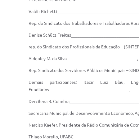
Valdir Richetti______________________________________
Rep. do Sindicato dos Trabalhadores e Trabalhadoras Rura
Denise Schütz Freitas_______________________________
rep. do Sindicato dos Profissionais da Educação – (SINT
Aldenicy M. da Silva ________________________________,
Rep. Sindicato dos Servidores Públicos Municipais – SIN
Demais participantes: Itacir Luiz Blau, E
Fundiários_____________________________________;
Dercilena R. Coimbra_______________________________
Secretaria Municipal de Desenvolvimento Econômico, Agr
Narciso Kaefer, Presidente da Rádio Comunitária de Co
Thiago Morello, UFABC ______________________________