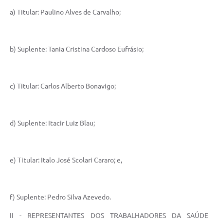
Turismo
a) Titular: Paulino Alves de Carvalho;
Obras
b) Suplente: Tania Cristina Cardoso Eufrásio;
Projetos
Contas Públicas
c) Titular: Carlos Alberto Bonavigo;
Legislação
Editais
d) Suplente: Itacir Luiz Blau;
Links
Serviços Online
e) Titular: Italo José Scolari Cararo; e,
Telefones Úteis
Enquete
f) Suplente: Pedro Silva Azevedo.
Jornal
II - REPRESENTANTES DOS TRABALHADORES DA SAÚDE