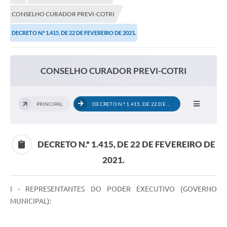
CONSELHO CURADOR PREVI-COTRI
Município
DECRETO N.º 1.415, DE 22 DE FEVEREIRO DE 2021.
Notícias
Transparência
CONSELHO CURADOR PREVI-COTRI
Secretarias
Imprensa
PRINCIPAL
DECRETO N.º 1.415, DE 22 DE FEVEREIRO...
Galeria de Fotos
Contratos
DECRETO N.º 1.415, DE 22 DE FEVEREIRO DE
2021.
Ouvidoria
Audiências Públicas
I - REPRESENTANTES DO PODER EXECUTIVO (GOVERNO
Arquivos para Download
MUNICIPAL):
Carta de Serviços