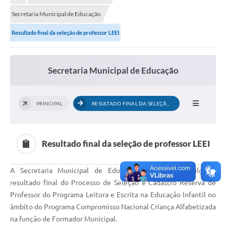
Secretaria Municipal de Educação
Município
Resultado final da seleção de professor LEEI
Notícias
Transparência
Secretaria Municipal de Educação
Secretarias
Imprensa
PRINCIPAL
RESULTADO FINAL DA SELEÇÃO DE PROFESSOR...
Galeria de Fotos
Contratos
Resultado final da seleção de professor LEEI
Ouvidoria
A Secretaria Municipal de Educação e Cultura, divulga o
Audiências Públicas
resultado final do Processo de Seleção e Cadastro Reserva de
Professor do Programa Leitura e Escrita na Educação Infantil no
Arquivos para Download
âmbito do Programa Compromisso Nacional Criança Alfabetizada
Carta de Serviços
na função de Formador Municipal.