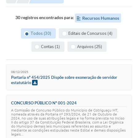
Município
30 registros encontrados para:
Recursos Humanos
Notícias
Todos (30)
Editais de Concursos (4)
Transparência
Contas (1)
Arquivos (25)
Secretarias
Imprensa
08/12/2025
Galeria de Fotos
Portaria nº 454/2025 Dispõe sobre exoneração de servidor
estatutário
Contratos
Ouvidoria
CONCURSO PÚBLICO Nº 001-2024
Audiências Públicas
A Comissão de Concurso Público do Município de Cotriguaçu MT,
nomeada através da Portaria nº 293/2024, de 21 de Outubro de
2024, no uso de suas atribuições legais e na forma prevista no Inciso
Arquivos para Download
II do artigo 37 da Constituição Federal Brasileira, com a Lei Orgânica
do Município demais leis municipais referentes ao assunto e
mediante as condições estipuladas neste Edital e demais disposições
Carta de Serviços
legais...