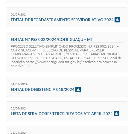
Turismo
06/09/2024
Obras
EDITAL DE RECADASTRAMENTO SERVIDOR ATIVO 2024
Projetos
EDITAL N.º PSS 002/2024/COTRIGUAÇU – MT
Contas Públicas
PROCESSO SELETIVO SIMPLIFICADO PROCESSO N.º PSS 002/2024 –
COTRIGUAÇU-MT SELEÇÃO DE PESSOAL PARA EXERCER
Legislação
TEMPORARIAMENTE AS ATRIBUIÇÕES DA SECRETARIAS MUNICIPAIS
DO MUNICIPIO DE COTRIGUAÇU, ESTADO DE MATO GROSSO Local de
Inscrição https://www.cotriguacu.mt.gov.br/inscricao-em-processo-
Editais
seletivo-002
Links
01/07/2024
Serviços Online
EDITAL DE DESISTENCIA 018/2024
Telefones Úteis
25/04/2024
Enquete
LISTA DE SERVIDORES TERCEIRIZADOS ATÉ ABRIL 2024
Jornal
23/04/2024