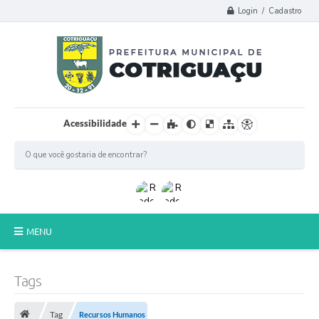
Login / Cadastro
Acessibilidade
MENU
Principal
Tags
Poder Legislativo
Tag
Recursos Humanos
A Prefeitura