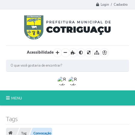
Login / Cadastro
Acessibilidade
MENU
Principal
Tags
Poder Legislativo
Tag
Convocação
A Prefeitura