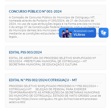
CONCURSO PÚBLICO Nº 001-2024
A Comissão de Concurso Público do Município de Cotriguaçu MT,
nomeada através da Portaria nº 293/2024, de 21 de Outubro de
2024, no uso de suas atribuições legais e na forma prevista no Inciso
II do artigo 37 da Constituição Federal Brasileira, com a Lei Orgânica
do Município demais leis municipais referentes ao assunto e
mediante as condições estipuladas neste Edital e demais disposições
legais...
EDITAL PSS 003/2024
EDITAL DE ABERTURA DO PROCESSO SELETIVO SIMPLIFICADO Nº
003/2024 - PREFEITURA MUNICIPAL DE COTRIGUAÇU – MT
SECRETARIA MUNICIPAL DE EDUCAÇÃO E CULTURA
EDITAL N.º PSS 002/2024/COTRIGUAÇU – MT
PROCESSO SELETIVO SIMPLIFICADO PROCESSO N.º PSS 002/2024 –
COTRIGUAÇU-MT SELEÇÃO DE PESSOAL PARA EXERCER
TEMPORARIAMENTE AS ATRIBUIÇÕES DA SECRETARIAS MUNICIPAIS
DO MUNICIPIO DE COTRIGUAÇU, ESTADO DE MATO GROSSO Local de
Inscrição https://www.cotriguacu.mt.gov.br/inscricao-em-processo-
seletivo-002