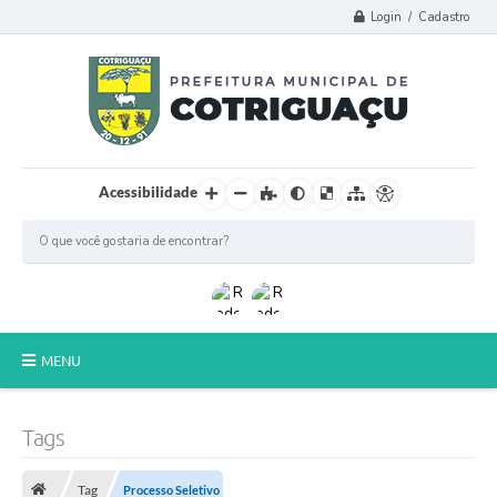
Login / Cadastro
Acessibilidade
MENU
Principal
Tags
Poder Legislativo
Tag
Processo Seletivo
A Prefeitura