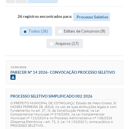
Município
26 registros encontrados para:
Processo Seletivo
Notícias
Todos (26)
Editais de Concursos (9)
Transparência
Arquivos (17)
Secretarias
Imprensa
13/04/2026
Galeria de Fotos
PARECER Nº 14 2026- CONVOCAÇÃO PROCESSO SELETIVO
Contratos
Ouvidoria
PROCESSO SELETIVO SIMPLIFICADO 002 2026
Audiências Públicas
O PREFEITO MUNICIPAL DE COTRIGUAÇU, Estado de Mato Grosso, Sr.
MOISES FERREIRA DE JESUS, no uso de suas atribuições legais e com
fundamento no art. 37, IX, da Constituição Federal, na Lei
Arquivos para Download
Complementar Municipal nº 019/2005, na Lei Complementar
Municipal nº 123/2024 e no Processo Administrativo nº 158/2026
(Dispensa Eletrônica – art. 75, II, Lei 14.133/2021), torna público o
Carta de Serviços
PROCESSO SELETIVO...