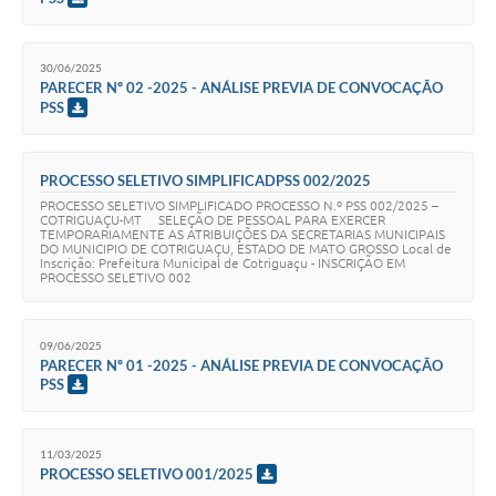
Agenda
SIC
30/06/2025
PARECER Nº 02 -2025 - ANÁLISE PREVIA DE CONVOCAÇÃO
Diário Oficial
PSS
Contato
PROCESSO SELETIVO SIMPLIFICADPSS 002/2025
PROCESSO SELETIVO SIMPLIFICADO PROCESSO N.º PSS 002/2025 –
COTRIGUAÇU-MT SELEÇÃO DE PESSOAL PARA EXERCER
TEMPORARIAMENTE AS ATRIBUIÇÕES DA SECRETARIAS MUNICIPAIS
DO MUNICIPIO DE COTRIGUAÇU, ESTADO DE MATO GROSSO Local de
Inscrição: Prefeitura Municipal de Cotriguaçu - INSCRIÇÃO EM
PROCESSO SELETIVO 002
09/06/2025
PARECER Nº 01 -2025 - ANÁLISE PREVIA DE CONVOCAÇÃO
PSS
11/03/2025
PROCESSO SELETIVO 001/2025