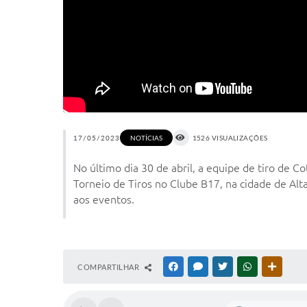
17/05/2023
1526 VISUALIZAÇÕES
NOTÍCIAS
No último dia 30 de abril, a equipe de tiro de 
Torneio de Tiros no Clube B17, na cidade de Al
aos eventos.
COMPARTILHAR
FACEBOOK
MESSENGER
TWITTER
WHATSAPP
OUTRAS