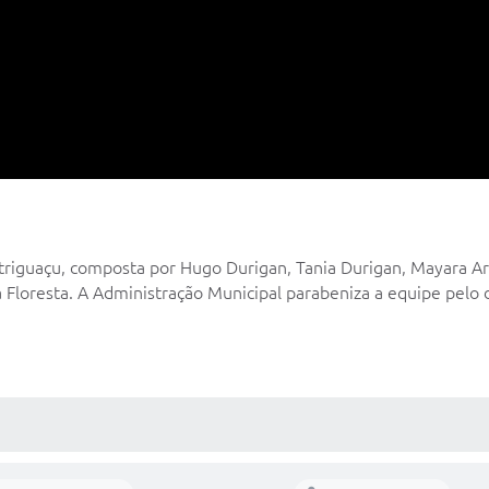
Cotriguaçu, composta por Hugo Durigan, Tania Durigan, Mayara A
ta Floresta. A Administração Municipal parabeniza a equipe pe
 MÍDIAS