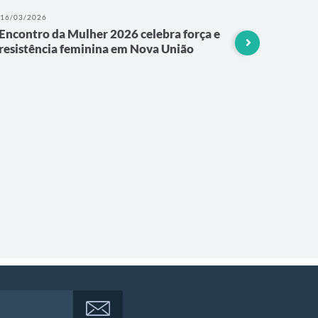
16/03/2026
27/02/202
Encontro da Mulher 2026 celebra força e
"Tamo ju
resistência feminina em Nova União
Moura m
"Tamo junt
recado ao 
Cotriguaç