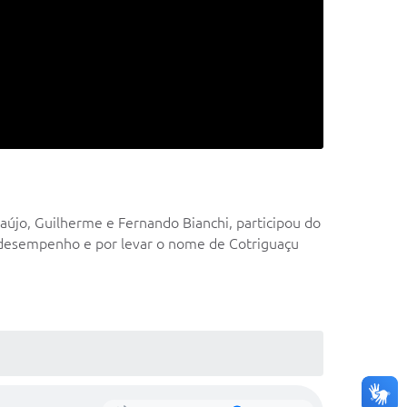
raújo, Guilherme e Fernando Bianchi, participou do
lo desempenho e por levar o nome de Cotriguaçu