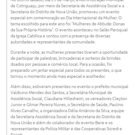
de Cotriguaçu, por meio da Secretaria de Assistência Social e a
Turismo
Secretaria do Distrito de Nova União, promoveu um evento
especial em comemoração ao Dia Internacional da Mulher. O
Obras
tema escolhido para este ano foi “Mulheres de Atitude: Donas
da Sua Própria História”. O evento aconteceu no Salão Paroquial
Projetos
da Igreja Católica e contou com a presença de diversas
autoridades e representantes da comunidade.
Contas Públicas
Durante a noite, as mulheres presentes tiveram a oportunidade
Legislação
de participar de palestras, brincadeiras e sorteios de brindes
doados por pessoas e comércio local. Para a ocasião, foi
Editais
preparado um jantar especial para todos os presentes, o que
tornou o momento ainda mais especial e acolhedor.
Links
Além disso, estiveram presentes no evento o prefeito municipal
Serviços Online
Valdivino Mendes dos Santos, a Secretária Municipal de
Assistência Social, Claudiane Hillesheim, os vereadores Cleyton
Telefones Úteis
Junior e Gilmar Pereira Nunes, o Secretário de Saúde, Paulino
Alves Carvalho, a organizadora Délia Amâncio da Silva, equipe
Enquete
da Secretaria Assistência Social e da Secretaria do Distrito de
Nova União e além do colaborador do evento Bere e os
Jornal
representantes da Polícia Militar e das Cooperativas Sicredi e
Sicoob.