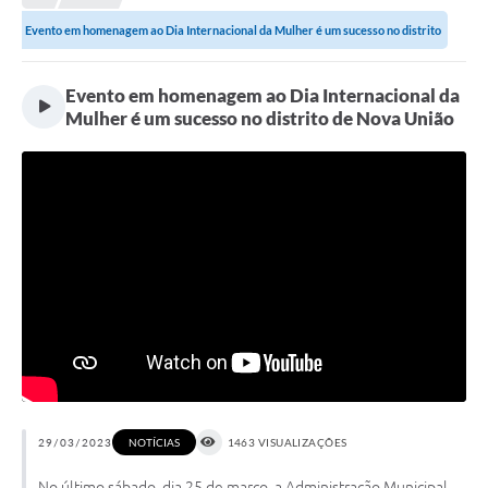
Evento em homenagem ao Dia Internacional da Mulher é um sucesso no distrito
Município
de...
Notícias
Evento em homenagem ao Dia Internacional da
Mulher é um sucesso no distrito de Nova União
Transparência
Secretarias
Imprensa
Galeria de Fotos
Contratos
Ouvidoria
Audiências Públicas
Arquivos para Download
29/03/2023
NOTÍCIAS
1463 VISUALIZAÇÕES
Carta de Serviços
No último sábado, dia 25 de março, a Administração Municipal