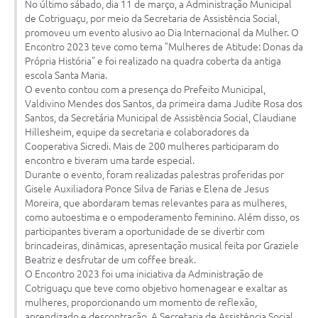
No último sábado, dia 11 de março, a Administração Municipal
Turismo
de Cotriguaçu, por meio da Secretaria de Assistência Social,
promoveu um evento alusivo ao Dia Internacional da Mulher. O
Obras
Encontro 2023 teve como tema "Mulheres de Atitude: Donas da
Própria História" e foi realizado na quadra coberta da antiga
Projetos
escola Santa Maria.
O evento contou com a presença do Prefeito Municipal,
Contas Públicas
Valdivino Mendes dos Santos, da primeira dama Judite Rosa dos
Santos, da Secretária Municipal de Assistência Social, Claudiane
Legislação
Hillesheim, equipe da secretaria e colaboradores da
Cooperativa Sicredi. Mais de 200 mulheres participaram do
Editais
encontro e tiveram uma tarde especial.
Durante o evento, foram realizadas palestras proferidas por
Links
Gisele Auxiliadora Ponce Silva de Farias e Elena de Jesus
Moreira, que abordaram temas relevantes para as mulheres,
Serviços Online
como autoestima e o empoderamento feminino. Além disso, os
participantes tiveram a oportunidade de se divertir com
Telefones Úteis
brincadeiras, dinâmicas, apresentação musical feita por Graziele
Beatriz e desfrutar de um coffee break.
Enquete
O Encontro 2023 foi uma iniciativa da Administração de
Cotriguaçu que teve como objetivo homenagear e exaltar as
Jornal
mulheres, proporcionando um momento de reflexão,
aprendizado e descontração. A Secretaria de Assistência Social