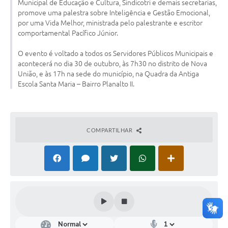
Municipal de Educação e Cultura, Sindicotri e demais secretarias,
Turismo
promove uma palestra sobre Inteligência e Gestão Emocional,
por uma Vida Melhor, ministrada pelo palestrante e escritor
Obras
comportamental Pacífico Júnior.
Projetos
O evento é voltado a todos os Servidores Públicos Municipais e
acontecerá no dia 30 de outubro, às 7h30 no distrito de Nova
Contas Públicas
União, e às 17h na sede do município, na Quadra da Antiga
Escola Santa Maria – Bairro Planalto II.
Legislação
Editais
COMPARTILHAR
Links
Serviços Online
Telefones Úteis
Enquete
Jornal