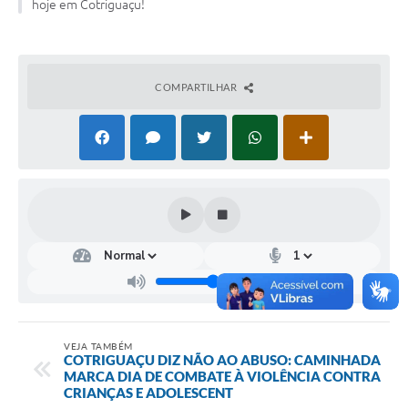
hoje em Cotriguaçu!
Turismo
Obras
COMPARTILHAR
Projetos
Contas Públicas
Legislação
Editais
Links
Serviços Online
Telefones Úteis
Enquete
VEJA TAMBÉM
COTRIGUAÇU DIZ NÃO AO ABUSO: CAMINHADA
MARCA DIA DE COMBATE À VIOLÊNCIA CONTRA
Jornal
CRIANÇAS E ADOLESCENT