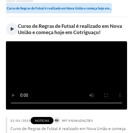
Curso de Regras de Futsal é realizado em Nova União e começa hoje em...
Município
Notícias
Curso de Regras de Futsal é realizado em Nova
União e começa hoje em Cotriguaçu!
Transparência
Secretarias
Imprensa
Galeria de Fotos
Contratos
Ouvidoria
Audiências Públicas
Arquivos para Download
31/01/2025
NOTÍCIAS
897 VISUALIZAÇÕES
Curso de Regras de Futsal é realizado em Nova União e começa
Carta de Serviços