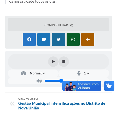
da nossa cidade todos os dias.
Turismo
Obras
COMPARTILHAR
Projetos
Contas Públicas
Legislação
Editais
Links
Serviços Online
Telefones Úteis
Enquete
VEJA TAMBÉM
Gestão Municipal intensifica ações no Distrito de
Nova União
Jornal