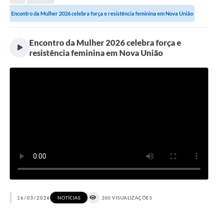
Encontro da Mulher 2026 celebra força e resistência feminina em Nova União
Município
Notícias
Encontro da Mulher 2026 celebra força e
resistência feminina em Nova União
Transparência
Secretarias
Imprensa
Galeria de Fotos
Contratos
Ouvidoria
Audiências Públicas
Arquivos para Download
16/03/2026
NOTÍCIAS
260 VISUALIZAÇÕES
Carta de Serviços