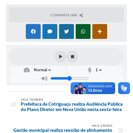
Turismo
COMPARTILHAR
Obras
Projetos
Contas Públicas
Legislação
Editais
Links
Serviços Online
VEJA TAMBÉM
Telefones Úteis
Prefeitura de Cotriguaçu realiza Audiência Pública
do Plano Diretor em Nova União nesta sexta-feira
Enquete
Jornal
MAIS VÍDEOS
Gestão municipal realiza reunião de alinhamento