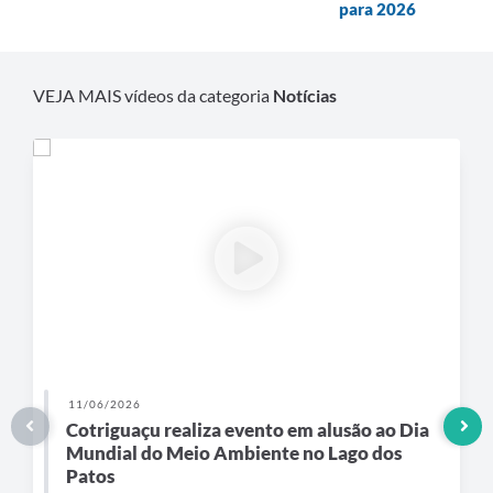
Agenda
para 2026
SIC
Diário Oficial
VEJA MAIS vídeos da categoria
Notícias
Contato
11/06/2026
Cotriguaçu realiza evento em alusão ao Dia
Mundial do Meio Ambiente no Lago dos
Patos