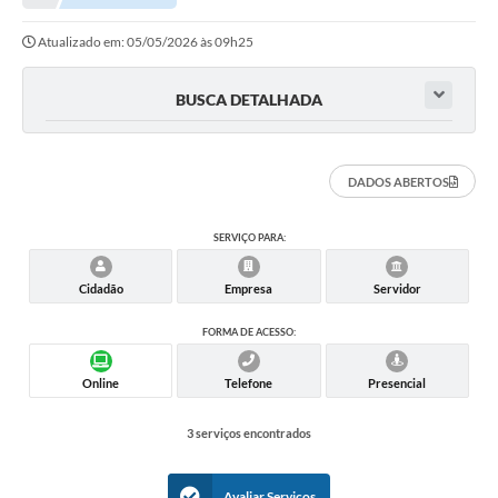
Atualizado em: 05/05/2026 às 09h25
Município
Notícias
BUSCA DETALHADA
Transparência
Secretarias
DADOS ABERTOS
Imprensa
SERVIÇO PARA:
Galeria de Fotos
Cidadão
Empresa
Servidor
Contratos
FORMA DE ACESSO:
Ouvidoria
Online
Telefone
Presencial
Audiências Públicas
3 serviços encontrados
Arquivos para Download
Carta de Serviços
Avaliar Serviços