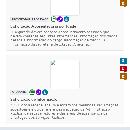
Agenda
PARA 
SIC
ONLINE
TELEFONE
PRESENCIAL
APOSENTADORIA POR IDADE
Diário Oficial
Solicitação Aposentadoria por Idade
O segurado deverá protocolar requerimento assinado que
Contato
deverá conter as seguintes informações: Informação dos dados
pessoais; Informação do cargo; Informação da matrícula;
Informação da secretaria de lotação; Anexar a...
PARA
PARA 
PARA 
ONLINE
TELEFONE
PRESENCIAL
OUVIDORIA
Solicitação de Informação
A Ouvidoria recebe, analisa e encaminha denúncias, reclamações,
sugestões e elogios referentes à atuação da Administração
Pública, de seus servidores e das áreas de abrangência da
prestação dos Serviços Públicos,...