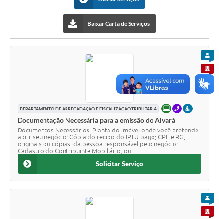
Turismo
Baixar Carta de Serviços
Obras
Projetos
PARA
Contas Públicas
PARA 
PARA 
Legislação
Editais
ONLINE
TELEFONE
PRESENCI
DEPARTAMENTO DE ARRECADAÇÃO E FISCALIZAÇÃO TRIBUTÁRIA
Documentação Necessária para a emissão do Alvará
Links
Documentos Necessários Planta do imóvel onde você pretende
abrir seu negócio; Cópia do recibo do IPTU pago; CPF e RG,
originais ou cópias, da pessoa responsável pelo negócio;
Serviços Online
Cadastro do Contribuinte Mobiliário, ou...
Solicitar Serviço
Telefones Úteis
Enquete
PARA
Jornal
PARA 