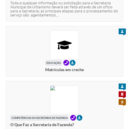
Toda e qualquer informação ou solicitação para a Secretaria
Municipal de Urbanismo deverá ser feita através de um ofício
para a Secretaria; as principais etapas para o processamento do
serviço são: agendamentos,...
PARA
TELEFONE
PRESENCIAL
EDUCAÇÃO
Matrículas em creche
PARA
PARA 
PARA 
TELEFONE
PRESENCIAL
COMPETÊNCIAS DA SECRETARIA DE FAZENDA
O Que Faz a Secretaria de Fazenda?