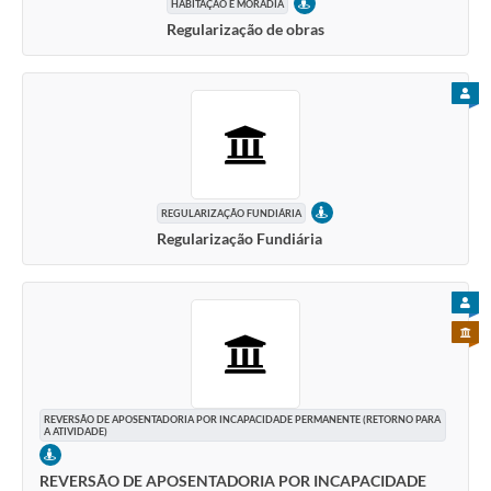
PRESENCIAL
HABITAÇÃO E MORADIA
Regularização de obras
PARA
PRESENCIAL
REGULARIZAÇÃO FUNDIÁRIA
Regularização Fundiária
PARA
PARA 
REVERSÃO DE APOSENTADORIA POR INCAPACIDADE PERMANENTE (RETORNO PARA
A ATIVIDADE)
PRESENCIAL
REVERSÃO DE APOSENTADORIA POR INCAPACIDADE