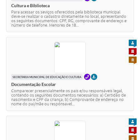
Cultura e Biblioteca
Para acessar os seviços oferecidos pela biblioteca municipal
deve-se realizar o cadastro diretamente no local, apresentando
os seguintes documentos: CPF, RG, comprovante de endereço e
número de telefone. Menores de 18...
PARA
PARA 
PARA 
TELEFONE
PRESENCIAL
SECRETARIA MUNICIPAL DE EDUCAÇÃO E CULTURA
Documentação Escolar
Comparecer presencialmente os pais e/ou responsáveis legal,
contendo os seguintes documentos necessários: a) Certidão de
nascimento e CPF da criança; b) Comprovante de endereço no
nome do pai/mãe ou respónsavel...
PARA
PARA 
PARA 