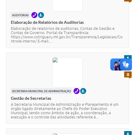
TELEFONE
PRESENCIAL
AUDITORIAS
Elaboração de Relatórios de Auditorias
Elaboração de relatórios de auditorias, Contas de Gestão e
Contas de Governo. Portal da Transparência:
https://www.cotriguacu.mt.gov.br/Transparencia/Legislacao/Co
ntrole-interno/ E-mail:...
PARA
PARA 
PARA 
TELEFONE
PRESENCIAL
SECRETARIA MUNICIPAL DE ADMINISTRAÇÃO
Gestão de Secretarias
A Secretaria Municipal de Administração e Planejamento é um
órgão ligado diretamente ao Chefe do Poder Executivo
Municipal, tendo como âmbito de ação, a coordenação, a
execução e o controle das atividades referente à...
PARA