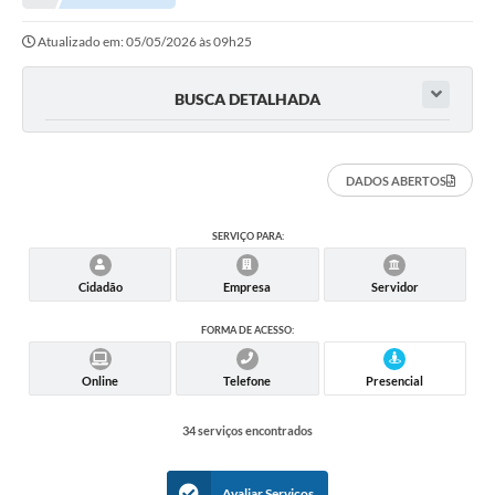
Atualizado em: 05/05/2026 às 09h25
Município
Notícias
BUSCA DETALHADA
Transparência
Secretarias
DADOS ABERTOS
Imprensa
SERVIÇO PARA:
Galeria de Fotos
Cidadão
Empresa
Servidor
Contratos
FORMA DE ACESSO:
Ouvidoria
Online
Telefone
Presencial
Audiências Públicas
34 serviços encontrados
Arquivos para Download
Carta de Serviços
Avaliar Serviços