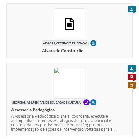
PARA
PRESENCIAL
ALVARÁS, CERTIDÕES E LICENÇAS
Alvara de Construção
PARA
PARA 
PARA 
TELEFONE
PRESENCIAL
SECRETARIA MUNICIPAL DE EDUCAÇÃO E CULTURA
Assessoria Pedagógica
A Assessoria Pedagógica planeja, coordena, executa e
acompanha diferentes estratégias de formação inicial e
continuada dos profissionais de educação; promove a
implementação de ações de intervenção voltadas para a...