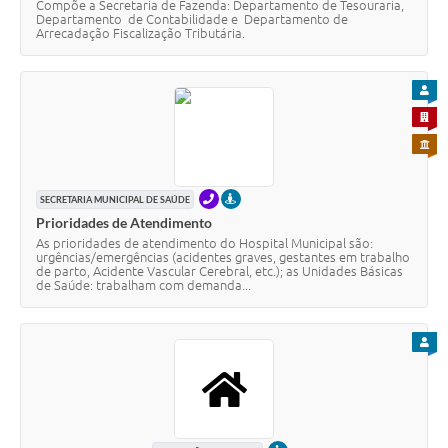
Compõe a Secretaria de Fazenda: Departamento de Tesouraria,
Departamento de Contabilidade e Departamento de
Arrecadação Fiscalização Tributária.
PARA
PARA 
PARA 
TELEFONE
PRESENCIAL
SECRETARIA MUNICIPAL DE SAÚDE
Prioridades de Atendimento
As prioridades de atendimento do Hospital Municipal são:
urgências/emergências (acidentes graves, gestantes em trabalho
de parto, Acidente Vascular Cerebral, etc.); as Unidades Básicas
de Saúde: trabalham com demanda...
PARA