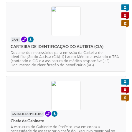
PARA
PARA 
PARA 
TELEFONE
PRESENCIAL
CRAS
CARTEIRA DE IDENTIFICAÇÃO DO AUTISTA (CIA)
Documentos necessários para emissão da Carteira de
Identificação do Autista (CIA) 1) Laudo Médico atestando o TEA
(contendo o CID e a assinatura do médico responsável); 2)
Documento de Identificação do beneficiário (RG)...
PARA
PARA 
PARA 
TELEFONE
PRESENCIAL
GABINETE DO PREFEITO
Chefe de Gabinete
A estrutura do Gabinete do Prefeito leva em conta a
necessidade de assessorar o chefe do Executivo municipal no