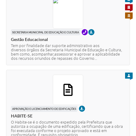
PARA 
PARA 
TELEFONE
PRESENCIAL
SECRETARIA MUNICIPAL DE EDUCAÇÃO E CULTURA
Gestão Educacional
Tem por finalidade dar suporte administrativo aos
diversos órgãos da Secretaria Municipal de Educação e Cultura,
bem como, acompanhar,assessorar e aprovar a aplicabilidade
dos recursos oriundos de repasses do Governo...
PARA
PRESENCIAL
APROVAÇÃO E LICENCIAMENTO DE EDIFICAÇÕES
HABITE-SE
O Habite-se é o documento expedido pela Prefeitura que
autoriza a ocupação de uma edificação, certificando que a obra
foi executada conforme o projeto aprovado e está em
conformidade. É requisito obrigatório...