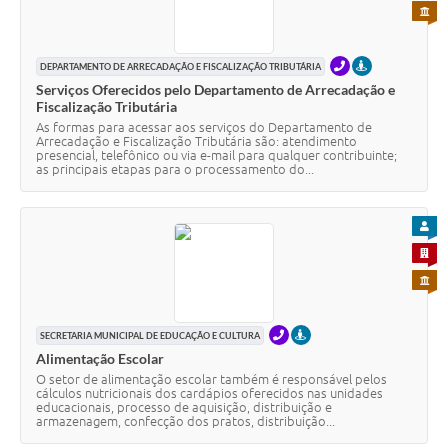
Agenda
PARA 
SIC
TELEFONE
PRESENCIAL
DEPARTAMENTO DE ARRECADAÇÃO E FISCALIZAÇÃO TRIBUTÁRIA
Diário Oficial
Serviços Oferecidos pelo Departamento de Arrecadação e
Fiscalização Tributária
Contato
As formas para acessar aos serviços do Departamento de
Arrecadação e Fiscalização Tributária são: atendimento
presencial, telefônico ou via e-mail para qualquer contribuinte;
as principais etapas para o processamento do...
PARA
PARA 
PARA 
TELEFONE
PRESENCIAL
SECRETARIA MUNICIPAL DE EDUCAÇÃO E CULTURA
Alimentação Escolar
O setor de alimentação escolar também é responsável pelos
cálculos nutricionais dos cardápios oferecidos nas unidades
educacionais, processo de aquisição, distribuição e
armazenagem, confecção dos pratos, distribuição...