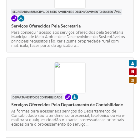
SECRETARIA MUNICIPAL DE MEIO AMBIENTE E DESENVOLVIMENTO SUSTENTÁVEL
TELEFONE
PRESENCIAL
Serviços Oferecidos Pela Secretaria
Para conseguir acesso aos serviços oferecidos pela Secretaria
Municipal de Meio Ambiente e Desenvolvimento Sustentável os
principais requisitos são: ter alguma propriedade rural com
matrícula, fazer parte da agricultura...
PARA
PARA 
PARA 
TELEFONE
PRESENCIAL
DEPARTAMENTO DE CONTABILIDADE
Serviços Oferecidos Pelo Departamento de Contabilidade
As formas para acessar aos serviços do Departamento de
Contabilidade são: atendimento presencial, telefônico ou via e-
mail para qualquer cidadão ou parte interessada; as principais
etapas para o processamento do serviço...