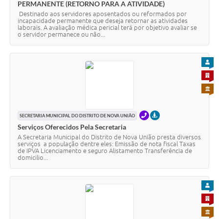
PERMANENTE (RETORNO PARA A ATIVIDADE)
Destinado aos servidores aposentados ou reformados por
incapacidade permanente que deseja retornar as atividades
laborais. A avaliação médica pericial terá por objetivo avaliar se
o servidor permanece ou não...
PARA
PARA 
PARA 
TELEFONE
PRESENCIAL
SECRETARIA MUNICIPAL DO DISTRITO DE NOVA UNIÃO
Serviços Oferecidos Pela Secretaria
A Secretaria Municipal do Distrito de Nova União presta diversos
serviços a população dentre eles: Emissão de nota fiscal Taxas
de IPVA Licenciamento e seguro Alistamento Transferência de
domicilio...
PARA
PARA 
PARA 