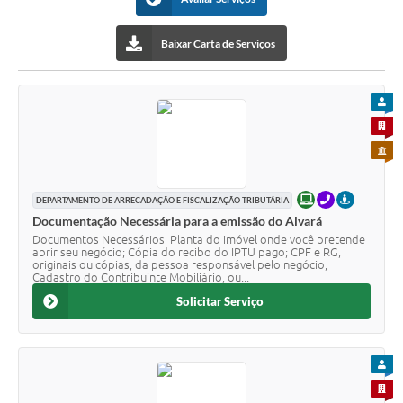
Turismo
Baixar Carta de Serviços
Obras
Projetos
PARA
Contas Públicas
PARA 
PARA 
Legislação
Editais
ONLINE
TELEFONE
PRESENCI
DEPARTAMENTO DE ARRECADAÇÃO E FISCALIZAÇÃO TRIBUTÁRIA
Documentação Necessária para a emissão do Alvará
Links
Documentos Necessários Planta do imóvel onde você pretende
abrir seu negócio; Cópia do recibo do IPTU pago; CPF e RG,
originais ou cópias, da pessoa responsável pelo negócio;
Serviços Online
Cadastro do Contribuinte Mobiliário, ou...
Solicitar Serviço
Telefones Úteis
Enquete
PARA
Jornal
PARA 