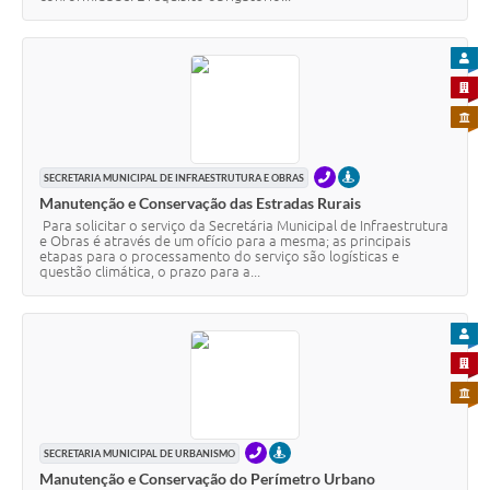
PARA
PARA 
PARA 
TELEFONE
PRESENCIAL
SECRETARIA MUNICIPAL DE INFRAESTRUTURA E OBRAS
Manutenção e Conservação das Estradas Rurais
Para solicitar o serviço da Secretária Municipal de Infraestrutura
e Obras é através de um ofício para a mesma; as principais
etapas para o processamento do serviço são logísticas e
questão climática, o prazo para a...
PARA
PARA 
PARA 
TELEFONE
PRESENCIAL
SECRETARIA MUNICIPAL DE URBANISMO
Manutenção e Conservação do Perímetro Urbano