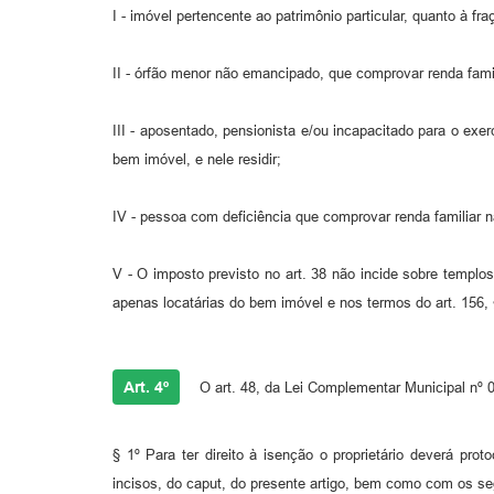
I - imóvel pertencente ao patrimônio particular, quanto à f
II - órfão menor não emancipado, que comprovar renda famili
III - aposentado, pensionista e/ou incapacitado para o exer
bem imóvel, e nele residir;
IV - pessoa com deficiência que comprovar renda familiar nã
V - O imposto previsto no art. 38 não incide sobre templos
apenas locatárias do bem imóvel e nos termos do art. 156
Art. 4º
O art. 48, da Lei Complementar Municipal nº 00
§ 1º Para ter direito à isenção o proprietário deverá pr
incisos, do caput, do presente artigo, bem como com os s