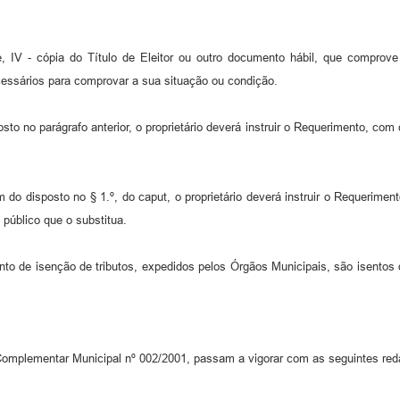
 e, IV - cópia do Título de Eleitor ou outro documento hábil, que comprove 
ecessários para comprovar a sua situação ou condição.
posto no parágrafo anterior, o proprietário deverá instruir o Requerimento, co
ém do disposto no § 1.º, do caput, o proprietário deverá instruir o Requerime
 público que o substitua.
nto de isenção de tributos, expedidos pelos Órgãos Municipais, são isento
Lei Complementar Municipal nº 002/2001, passam a vigorar com as seguintes re