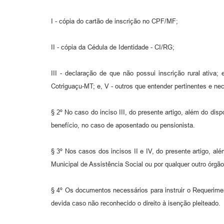
I - cópia do cartão de inscrição no CPF/MF;
II - cópia da Cédula de Identidade - CI/RG;
III - declaração de que não possui inscrição rural ativa;
Cotriguaçu-MT; e, V - outros que entender pertinentes e n
§ 2º No caso do inciso III, do presente artigo, além do dis
benefício, no caso de aposentado ou pensionista.
§ 3º Nos casos dos incisos II e IV, do presente artigo, al
Municipal de Assistência Social ou por qualquer outro órgão
§ 4º Os documentos necessários para instruir o Requerime
devida caso não reconhecido o direito à isenção pleiteado.