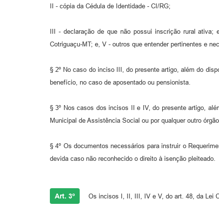
II - cópia da Cédula de Identidade - CI/RG;
III - declaração de que não possui inscrição rural ativa;
Cotriguaçu-MT; e, V - outros que entender pertinentes e n
§ 2º No caso do inciso III, do presente artigo, além do dis
benefício, no caso de aposentado ou pensionista.
§ 3º Nos casos dos incisos II e IV, do presente artigo, al
Municipal de Assistência Social ou por qualquer outro órgão
§ 4º Os documentos necessários para instruir o Requerime
devida caso não reconhecido o direito à isenção pleiteado.
Art. 3º
Os incisos I, II, III, IV e V, do art. 48, da 