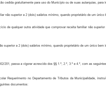
ração cedida gratuitamente para uso do Município ou de suas autarquias, para
ar não superior a 2 (dois) salários mínimo, quando proprietário de um único b
cício de qualquer outra atividade que comprovar receita familiar não superior
o superior a 2 (dois) salários mínimo, quando proprietário de um único bem im
2/201, passa a vigorar acrescido dos §§ 1.º, 2.º, 3.º e 4.º, com as seguinte
otocolar Requerimento no Departamento de Tributos da Municipalidade, inst
eguintes documentos: