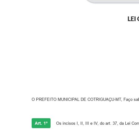
LEI
O PREFEITO MUNICIPAL DE COTRIGUAÇU-MT, Faço saber qu
Art. 1º
Os incisos I, II, III e IV, do art. 37, da Lei