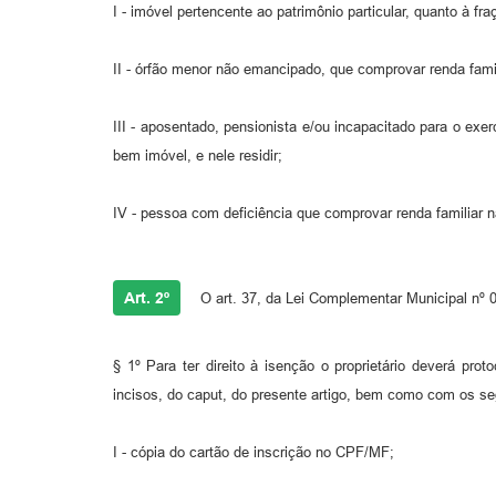
I - imóvel pertencente ao patrimônio particular, quanto à f
II - órfão menor não emancipado, que comprovar renda famili
III - aposentado, pensionista e/ou incapacitado para o exer
bem imóvel, e nele residir;
IV - pessoa com deficiência que comprovar renda familiar nã
Art. 2º
O art. 37, da Lei Complementar Municipal nº 00
§ 1º Para ter direito à isenção o proprietário deverá pr
incisos, do caput, do presente artigo, bem como com os s
I - cópia do cartão de inscrição no CPF/MF;