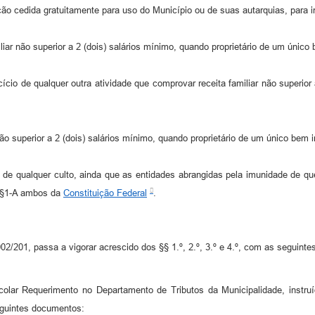
ração cedida gratuitamente para uso do Município ou de suas autarquias, para
ar não superior a 2 (dois) salários mínimo, quando proprietário de um único b
cício de qualquer outra atividade que comprovar receita familiar não superior
o superior a 2 (dois) salários mínimo, quando proprietário de um único bem im
 de qualquer culto, ainda que as entidades abrangidas pela imunidade de que
, §1-A ambos da
Constituição Federal
.
2/201, passa a vigorar acrescido dos §§ 1.º, 2.º, 3.º e 4.º, com as seguinte
otocolar Requerimento no Departamento de Tributos da Municipalidade, inst
eguintes documentos: