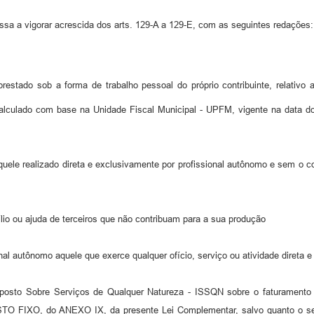
sa a vigorar acrescida dos arts. 129-A a 129-E, com as seguintes redações:
estado sob a forma de trabalho pessoal do próprio contribuinte, relativo
 calculado com base na Unidade Fiscal Municipal - UPFM, vigente na da
aquele realizado direta e exclusivamente por profissional autônomo e sem o 
ílio ou ajuda de terceiros que não contribuam para a sua produção
onal autônomo aquele que exerce qualquer ofício, serviço ou atividade direta 
posto Sobre Serviços de Qualquer Natureza - ISSQN sobre o faturamento d
TO FIXO, do ANEXO IX, da presente Lei Complementar, salvo quanto o servi