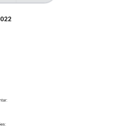
2022
tar:
ões: