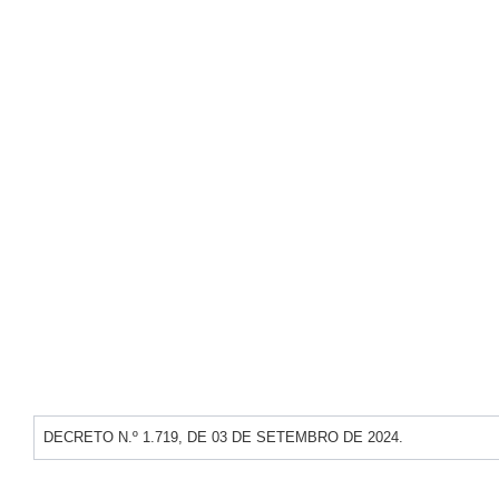
Turismo
Obras
Projetos
Contas Públicas
Legislação
Editais
Links
Serviços Online
Telefones Úteis
Enquete
DECRETO N.º 1.719, DE 03 DE SETEMBRO DE 2024.
Jornal