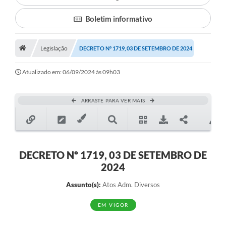
Boletim informativo
Município
Notícias
Legislação
DECRETO Nº 1719, 03 DE SETEMBRO DE 2024
Transparência
Atualizado em: 06/09/2024 às 09h03
Secretarias
Imprensa
ARRASTE PARA VER MAIS
Galeria de Fotos
Contratos
DECRETO Nº 1719, 03 DE SETEMBRO DE
Ouvidoria
2024
Audiências Públicas
Assunto(s):
Atos Adm. Diversos
Arquivos para Download
EM VIGOR
Carta de Serviços