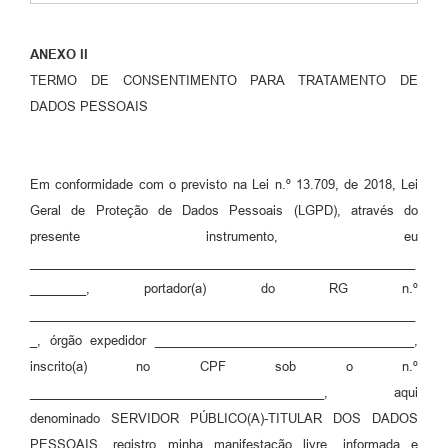
ANEXO II
TERMO DE CONSENTIMENTO PARA TRATAMENTO DE
DADOS PESSOAIS
Em conformidade com o previsto na Lei n.º 13.709, de 2018, Lei
Geral de Proteção de Dados Pessoais (LGPD), através do
presente instrumento, eu
_______________________________________________________
________, portador(a) do RG n.º
_______________________________________________________
_, órgão expedidor _____________________________________,
inscrito(a) no CPF sob o n.º
__________________________________________, aqui
denominado SERVIDOR PÚBLICO(A)-TITULAR DOS DADOS
PESSOAIS, registro minha manifestação livre, informada e