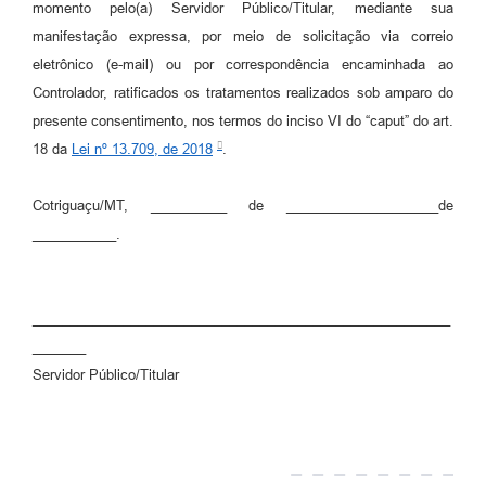
momento pelo(a) Servidor Público/Titular, mediante sua
manifestação expressa, por meio de solicitação via correio
eletrônico (e-mail) ou por correspondência encaminhada ao
Controlador, ratificados os tratamentos realizados sob amparo do
presente consentimento, nos termos do inciso VI do “caput” do art.
18 da
Lei nº 13.709, de 2018
.
Cotriguaçu/MT, __________ de ____________________de
___________.
_______________________________________________________
_______
Servidor Público/Titular