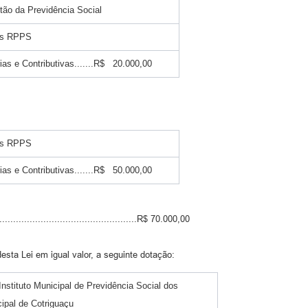
ão da Previdência Social
dos RPPS
ias e Contributivas.......R$ 20.000,00
dos RPPS
ias e Contributivas.......R$ 50.000,00
................................................R$ 70.000,00
 desta Lei em igual valor, a seguinte dotação:
stituto Municipal de Previdência Social dos
ipal de Cotriguaçu