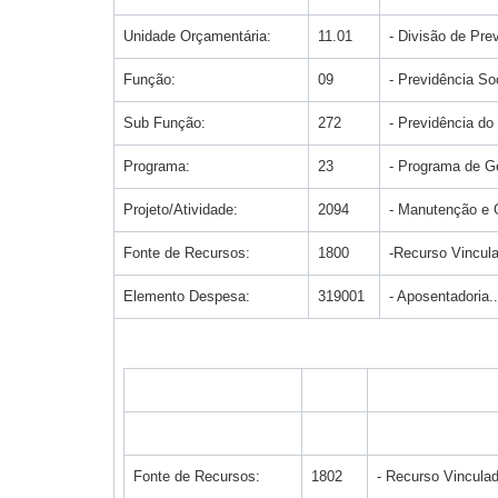
Unidade Orçamentária:
11.01
- Divisão de Pre
Função:
09
- Previdência So
Sub Função:
272
- Previdência do
Programa:
23
- Programa de G
Projeto/Atividade:
2094
- Manutenção e 
Fonte de Recursos:
1800
-Recurso Vincu
Elemento Despesa:
319001
- Aposentadoria....
Fonte de Recursos:
1802
- Recurso Vincul