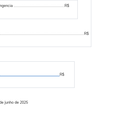
ncia ............................................R$
........................................................................R$
..................................................
R$
 de junho de 2025