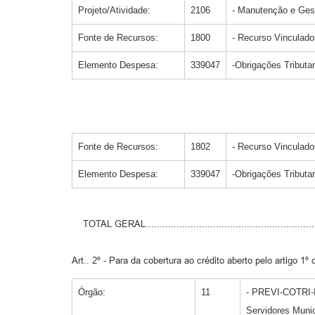
Projeto/Atividade:
2106
- Manutenção e Gest
Fonte de Recursos:
1800
- Recurso Vincula
Elemento Despesa:
339047
-Obrigações Tributar
Fonte de Recursos:
1802
- Recurso Vincula
Elemento Despesa:
339047
-Obrigações Tributar
TOTAL GERAL..............................................................
Art.. 2º - Para da cobertura ao crédito aberto pelo artigo 1º
Órgão:
11
- PREVI-COTRI-In
Servidores Munic