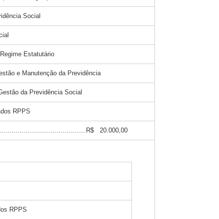
vidência Social
cial
 Regime Estatutário
estão e Manutenção da Previdência
Gestão da Previdência Social
lados RPPS
..........................................R$ 20.000,00
ados RPPS