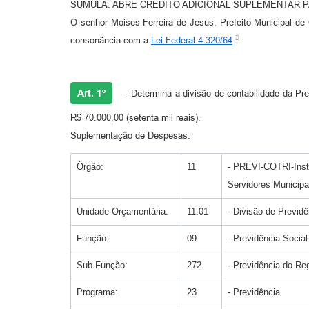
SUMULA: ABRE CREDITO ADICIONAL SUPLEMENTAR 
O senhor Moises Ferreira de Jesus, Prefeito Municipal de
consonância com a
Lei Federal 4.320/64
.
Art. 1º
- Determina a divisão de contabilidade da Pr
R$ 70.000,00 (setenta mil reais).
Suplementação de Despesas:
Órgão:
11
- PREVI-COTRI-Insti
Servidores Municipa
Unidade Orçamentária:
11.01
- Divisão de Previdê
Função:
09
- Previdência Social
Sub Função:
272
- Previdência do Re
Programa:
23
- Previdência