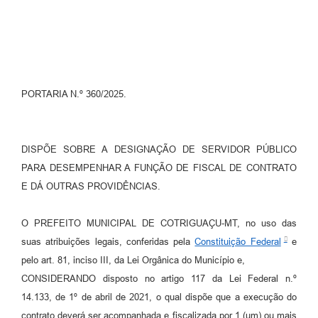
Turismo
Obras
Projetos
PORTARIA N.º 360/2025.
Contas Públicas
Legislação
DISPÕE SOBRE A DESIGNAÇÃO DE SERVIDOR PÚBLICO
Editais
PARA DESEMPENHAR A FUNÇÃO DE FISCAL DE CONTRATO
Links
E DÁ OUTRAS PROVIDÊNCIAS.
Serviços Online
O PREFEITO MUNICIPAL DE COTRIGUAÇU-MT, no uso das
Telefones Úteis
suas atribuições legais, conferidas pela
Constituição Federal
e
pelo art. 81, inciso III, da Lei Orgânica do Município e,
Enquete
CONSIDERANDO disposto no artigo 117 da Lei Federal n.º
Jornal
14.133, de 1º de abril de 2021, o qual dispõe que a execução do
contrato deverá ser acompanhada e fiscalizada por 1 (um) ou mais