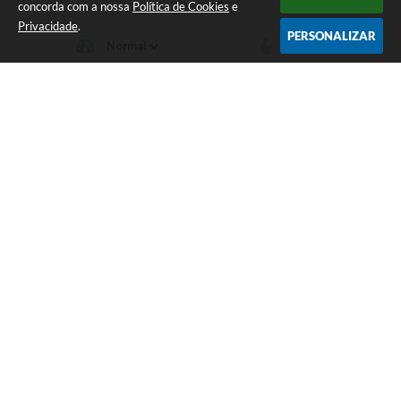
concorda com a nossa
Política de Cookies
e
Privacidade
.
PERSONALIZAR
Telefone: (66) 3555-1224
Endereço: Paço Municipal Antônio Skura - Av 20 de
Dezembro,Nº 725-Centro | CEP: 78330-000
Das 07:00hs às 11:00h e das 13:00h às 17:00h
Prefeitura Municipal de Cotriguaçu
Versão do Sistema:
3.5.3 - 19/06/2026
Portal atualizado em:
07/08/2026 17:23
Dados Abertos
Copyright Instar - 2006-2026. Todos os direitos reservados -
Instar Tecnologia