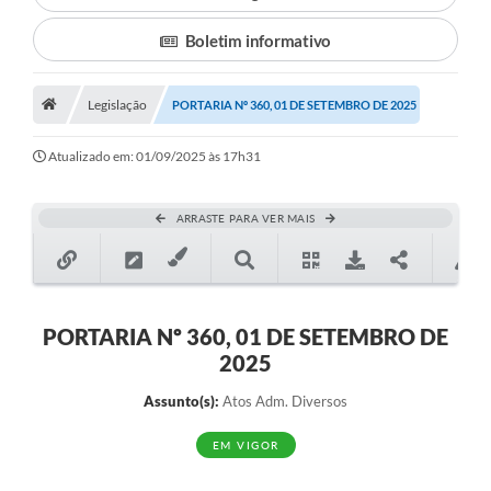
Boletim informativo
Município
Notícias
Legislação
PORTARIA Nº 360, 01 DE SETEMBRO DE 2025
Transparência
Atualizado em: 01/09/2025 às 17h31
Secretarias
Imprensa
ARRASTE PARA VER MAIS
Galeria de Fotos
Contratos
PORTARIA Nº 360, 01 DE SETEMBRO DE
Ouvidoria
2025
Audiências Públicas
Assunto(s):
Atos Adm. Diversos
Arquivos para Download
EM VIGOR
Carta de Serviços