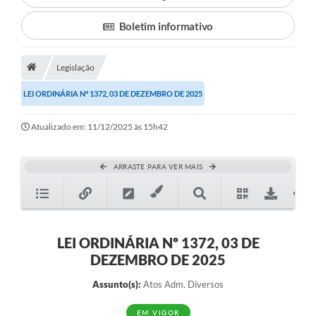
Boletim informativo
Município
Notícias
Legislação
Transparência
LEI ORDINÁRIA Nº 1372, 03 DE DEZEMBRO DE 2025
Secretarias
Atualizado em: 11/12/2025 às 15h42
Imprensa
Galeria de Fotos
ARRASTE PARA VER MAIS
Contratos
Ouvidoria
LEI ORDINÁRIA Nº 1372, 03 DE
Audiências Públicas
DEZEMBRO DE 2025
Arquivos para Download
Assunto(s):
Atos Adm. Diversos
Carta de Serviços
EM VIGOR