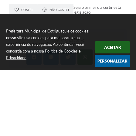
Seja o primeiro a curtir esta
GOSTEI
NÃO GOSTEI
legislação.
Prefeitura Municipal de Cotriguaçu e os cookies:
nosso site usa cookies para melhorar a sua
COMPARTILHAR
experiência de navegação. Ao continuar você
ACEITAR
concorda com a nossa
Política de Cookies
e
Privacidade
.
PERSONALIZAR
Telefone: (66) 3555-1224