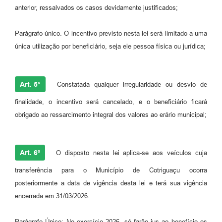
anterior, ressalvados os casos devidamente justificados;
Parágrafo único. O incentivo previsto nesta lei será limitado a uma
única utilização por beneficiário, seja ele pessoa física ou jurídica;
Art. 5°
Constatada qualquer irregularidade ou desvio de
finalidade, o incentivo será cancelado, e o beneficiário ficará
obrigado ao ressarcimento integral dos valores ao erário municipal;
Art. 6º
O disposto nesta lei aplica-se aos veículos cuja
transferência para o Município de Cotriguaçu ocorra
posteriormente a data de vigência desta lei e terá sua vigência
encerrada em 31/03/2026.
Parágrafo Único: No exercício 2026, só farão jus ao benefício os