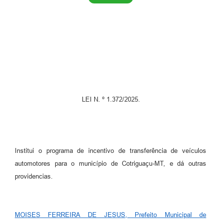
Turismo
Obras
Projetos
Contas Públicas
Legislação
LEI N. º 1.372/2025.
Editais
Links
Serviços Online
Institui o programa de incentivo de transferência de veículos
automotores para o município de Cotriguaçu-MT, e dá outras
Telefones Úteis
providencias.
Enquete
Jornal
MOISES FERREIRA DE JESUS, Prefeito Municipal de