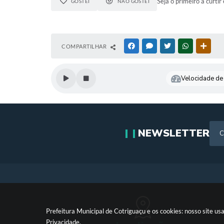
Seja o primeiro a curtir 
GOSTEI
NÃO GOSTEI
COMPARTILHAR
FACEBOOK
MESSENGER
TWITTER
WHATSAPP
OUTR
Velocidade de 
NEWSLETTER
Prefeitura Municipal de Cotriguaçu e os cookies: nosso site 
Privacidade
.