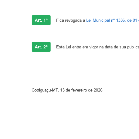
Art. 1º
Fica revogada a
Lei Municipal nº 1336, de 01 
Art. 2º
Esta Lei entra em vigor na data de sua publi
Cotriguaçu-MT, 13 de fevereiro de 2026.