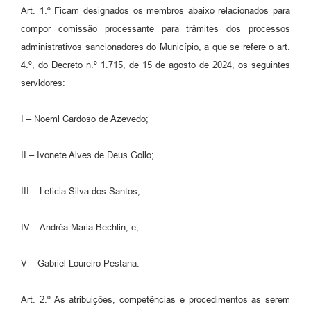
Agenda
Art. 1.º Ficam designados os membros abaixo relacionados para
compor comissão processante para trâmites dos processos
SIC
administrativos sancionadores do Município, a que se refere o art.
Diário Oficial
4.º, do Decreto n.º 1.715, de 15 de agosto de 2024, os seguintes
servidores:
Contato
I – Noemi Cardoso de Azevedo;
II – Ivonete Alves de Deus Gollo;
III – Leticia Silva dos Santos;
IV – Andréa Maria Bechlin; e,
V – Gabriel Loureiro Pestana.
Art. 2.º As atribuições, competências e procedimentos as serem