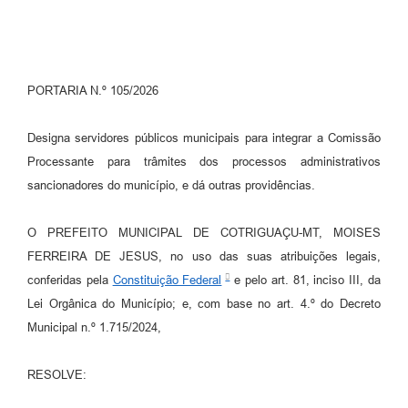
Turismo
Obras
PORTARIA N.º 105/2026
Projetos
Contas Públicas
Designa servidores públicos municipais para integrar a Comissão
Processante para trâmites dos processos administrativos
Legislação
sancionadores do município, e dá outras providências.
Editais
O PREFEITO MUNICIPAL DE COTRIGUAÇU-MT, MOISES
Links
FERREIRA DE JESUS, no uso das suas atribuições legais,
Serviços Online
conferidas pela
Constituição Federal
e pelo art. 81, inciso III, da
Lei Orgânica do Município; e, com base no art. 4.º do Decreto
Telefones Úteis
Municipal n.º 1.715/2024,
Enquete
RESOLVE:
Jornal