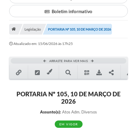
Boletim informativo
Município
Notícias
Legislação
PORTARIA Nº 105, 10 DE MARÇO DE 2026
Transparência
Atualizado em: 15/06/2026 às 17h25
Secretarias
Imprensa
ARRASTE PARA VER MAIS
Galeria de Fotos
Contratos
PORTARIA Nº 105, 10 DE MARÇO DE
Ouvidoria
2026
Audiências Públicas
Assunto(s):
Atos Adm. Diversos
Arquivos para Download
EM VIGOR
Carta de Serviços