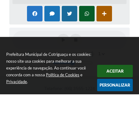
Prefeitura Municipal de Cotriguaçu e os cookies:
nosso site usa cookies para melhorar a sua
experiência de navegação. Ao continuar você
ACEITAR
concorda com a nossa
Política de Cookies
e
Privacidade
.
PERSONALIZAR
Telefone: (66) 3555-1224
Endereço: Paço Municipal Antônio Skura - Av 20 de
Dezembro,Nº 725-Centro | CEP: 78330-000
Das 07:00hs às 11:00h e das 13:00h às 17:00h
Prefeitura Municipal de Cotriguaçu