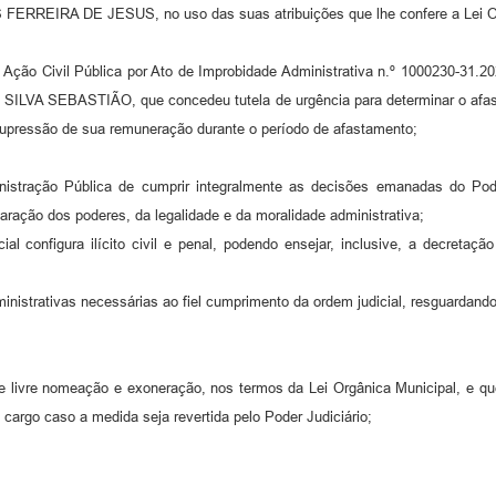
IRA DE JESUS, no uso das suas atribuições que lhe confere a Lei Org
ção Civil Pública por Ato de Improbidade Administrativa n.º 1000230-31.2
A SILVA SEBASTIÃO, que concedeu tutela de urgência para determinar o afa
 supressão de sua remuneração durante o período de afastamento;
tração Pública de cumprir integralmente as decisões emanadas do Poder
aração dos poderes, da legalidade e da moralidade administrativa;
onfigura ilícito civil e penal, podendo ensejar, inclusive, a decretação
rativas necessárias ao fiel cumprimento da ordem judicial, resguardando a
livre nomeação e exoneração, nos termos da Lei Orgânica Municipal, e que
 cargo caso a medida seja revertida pelo Poder Judiciário;