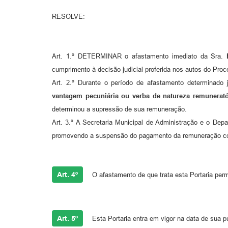
RESOLVE:
Art. 1.º DETERMINAR o afastamento imediato da Sra.
cumprimento à decisão judicial proferida nos autos do Pro
Art. 2.º Durante o período de afastamento determinado
vantagem pecuniária ou verba de natureza remunerat
determinou a supressão de sua remuneração.
Art. 3.º A Secretaria Municipal de Administração e o De
promovendo a suspensão do pagamento da remuneração co
Art. 4º
O afastamento de que trata esta Portaria perma
Art. 5º
Esta Portaria entra em vigor na data de sua p