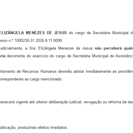
ELIZÂNGELA MENEZES DE JESUS
do cargo de Secretária Municipal d
cesso n.º 1000230-31.2026.8.11.0099.
 judicialmente, a Sra. Elizângela Menezes de Jesus
não perceberá qualq
ória
decorrente do exercício do cargo de Secretária Municipal de Assistênc
partamento de Recursos Humanos deverão adotar imediatamente as providênc
rrespondente ao cargo mencionado.
necerá vigente até ulterior deliberação judicial, revogação ou reforma da de
ublicação, produzindo efeitos imediatos.