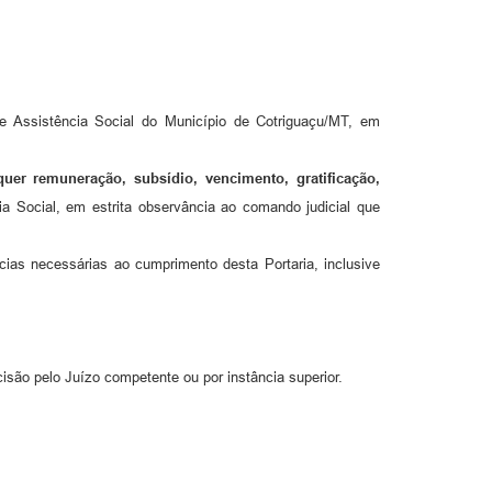
e Assistência Social do Município de Cotriguaçu/MT, em
uer remuneração, subsídio, vencimento, gratificação,
ia Social, em estrita observância ao comando judicial que
ias necessárias ao cumprimento desta Portaria, inclusive
cisão pelo Juízo competente ou por instância superior.