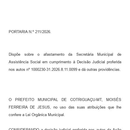
Turismo
Obras
Projetos
PORTARIA N.º 211/2026.
Contas Públicas
Legislação
Dispõe sobre o afastamento da Secretária Municipal de
Assistência Social em cumprimento à Decisão Judicial proferida
Editais
nos autos nº 1000230-31.2026.8.11.0099 e dá outras providências.
Links
Serviços Online
Telefones Úteis
O PREFEITO MUNICIPAL DE COTRIGUAÇU-MT, MOISÉS
FERREIRA DE JESUS, no uso das suas atribuições que lhe
Enquete
confere a Lei Orgânica Municipal.
Jornal
CONSIDERANDO a decisão judicial proferida nos autos da Ação