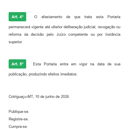
Art. 4º
O afastamento de que trata esta Portaria
permanecerá vigente até ulterior deliberação judicial, revogação ou
reforma da decisão pelo Juízo competente ou por instância
superior.
Art. 5º
Esta Portaria entra em vigor na data de sua
publicação, produzindo efeitos imediatos.
Cotriguaçu-MT, 10 de junho de 2026.
Publique-se.
Registre-se.
Cumpra-se.