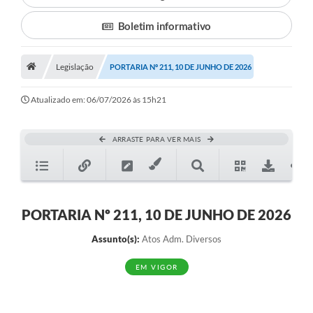
Boletim informativo
Município
Notícias
Legislação
PORTARIA Nº 211, 10 DE JUNHO DE 2026
Transparência
Atualizado em: 06/07/2026 às 15h21
Secretarias
Imprensa
ARRASTE PARA VER MAIS
Galeria de Fotos
Contratos
PORTARIA Nº 211, 10 DE JUNHO DE 2026
Ouvidoria
Assunto(s):
Atos Adm. Diversos
Audiências Públicas
EM VIGOR
Arquivos para Download
Carta de Serviços