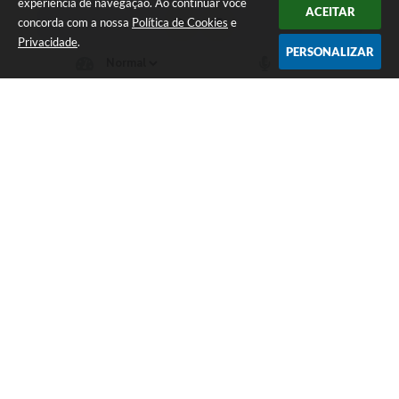
experiência de navegação. Ao continuar você
ACEITAR
concorda com a nossa
Política de Cookies
e
Privacidade
.
PERSONALIZAR
Telefone: (66) 3555-1224
Endereço: Paço Municipal Antônio Skura - Av 20 de
Dezembro,Nº 725-Centro | CEP: 78330-000
Das 07:00hs às 11:00h e das 13:00h às 17:00h
Prefeitura Municipal de Cotriguaçu
Versão do Sistema:
3.5.3 - 19/06/2026
Portal atualizado em:
07/08/2026 17:23
Dados Abertos
Copyright Instar - 2006-2026. Todos os direitos reservados -